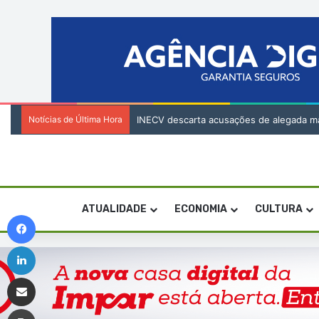
Notícias de Última Hora
INECV descarta acusações de alegada mani
ATUALIDADE
ECONOMIA
CULTURA
Facebook
Linkedin
Compartilhar via e-mail
Imprimir