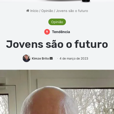
Início
/
Opinião
/
Jovens são o futuro
Opinião
Tendência
Jovens são o futuro
Mande
Kimze Brito
4 de março de 2023
um
e-
mail