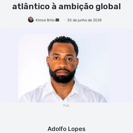
atlântico à ambição global
Mande
Kimze Brito
30 de junho de 2026
um
e-
mail
Pub.
Adolfo Lopes