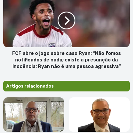
abre
o
jogo
sobre
caso
Ryan:
“Não
fomos
notificados
FCF abre o jogo sobre caso Ryan: “Não fomos
de
notificados de nada; existe a presunção da
nada;
inocência; Ryan não é uma pessoa agressiva”
existe
a
presunção
Artigos relacionados
da
inocência;
Ryan
não
é
uma
pessoa