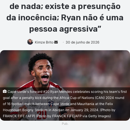
de nada; existe a presunção
da inocência; Ryan não é uma
pessoa agressiva”
Mande
Kimze Brito
30 de junho de 2026
um
e-
mail
Cape Verde's forward #20 Ryan Mendes celebrates scoring his team's first
goal after a penalty kick during the Africa Cup of Nations (CAN) 2024 round
of 16 football match between Cape Verde and Mauritania at the Felix
Houphouet-Boigny Stadium in Abidjan on January 29, 2024. (Photo by
FRANCK FIFE / AFP) (Photo by FRANCK FIFE/AFP via Getty Images)
Pub.