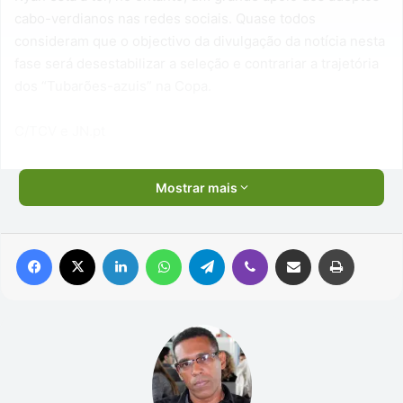
cabo-verdianos nas redes sociais. Quase todos
consideram que o objectivo da divulgação da notícia nesta
fase será desestabilizar a seleção e contrariar a trajetória
dos “Tubarões-azuis” na Copa.
C/TCV e JN.pt
Mostrar mais
Facebook
X
Linkedin
WhatsApp
Telegram
Viber
Compartilhar via e-mail
Imprimir