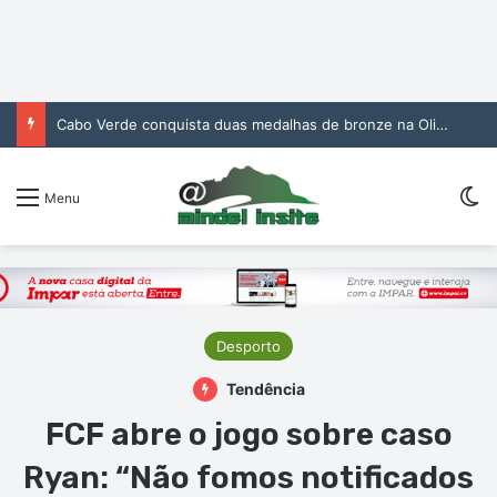
Cabo Verde conquista duas medalhas de bronze na Olimpíada Internacional de Inteligência Artificial
Sw
Menu
Desporto
Tendência
FCF abre o jogo sobre caso
Ryan: “Não fomos notificados