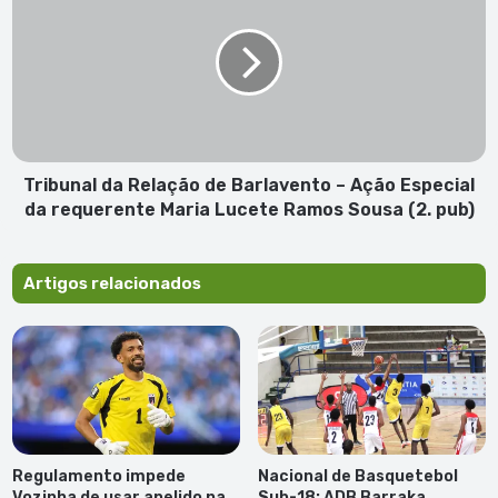
Relação
de
Barlavento
–
Ação
Especial
da
requerente
Tribunal da Relação de Barlavento – Ação Especial
Maria
da requerente Maria Lucete Ramos Sousa (2. pub)
Lucete
Ramos
Sousa
Artigos relacionados
(2.
pub)
Regulamento impede
Nacional de Basquetebol
Vozinha de usar apelido na
Sub-18: ADB Barraka,