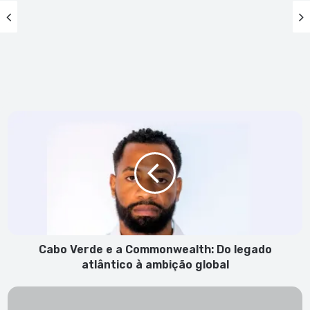
Cabo
Verde
e
a
Commonwealth:
Do
legado
atlântico
à
ambição
Cabo Verde e a Commonwealth: Do legado
global
atlântico à ambição global
Tribunal
da