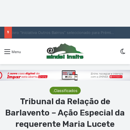
“Cantaram todas as minhas músicas”: Leo Santana emociona-se com receção na Baía das Gatas
Sw
Menu
.Classificados
Tribunal da Relação de
Barlavento – Ação Especial da
requerente Maria Lucete