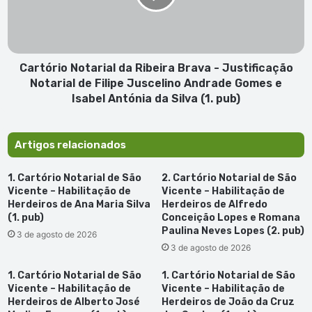
não
-
é
Justificação
uma
Notarial
pessoa
de
agressiva”
Filipe
Cartório Notarial da Ribeira Brava - Justificação
Juscelino
Notarial de Filipe Juscelino Andrade Gomes e
Andrade
Isabel Antónia da Silva (1. pub)
Gomes
e
Isabel
Artigos relacionados
Antónia
da
1. Cartório Notarial de São
2. Cartório Notarial de São
Silva
Vicente – Habilitação de
Vicente – Habilitação de
(1.
Herdeiros de Ana Maria Silva
Herdeiros de Alfredo
pub)
(1. pub)
Conceição Lopes e Romana
Paulina Neves Lopes (2. pub)
3 de agosto de 2026
3 de agosto de 2026
1. Cartório Notarial de São
1. Cartório Notarial de São
Vicente – Habilitação de
Vicente – Habilitação de
Herdeiros de Alberto José
Herdeiros de João da Cruz