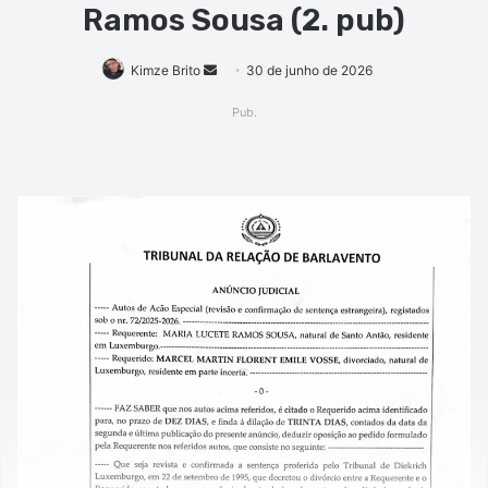
Ramos Sousa (2. pub)
Mande
Kimze Brito
30 de junho de 2026
um
Pub.
e-
mail