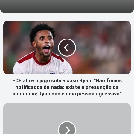
FCF
abre
o
jogo
sobre
caso
Ryan:
“Não
fomos
notificados
FCF abre o jogo sobre caso Ryan: “Não fomos
de
notificados de nada; existe a presunção da
nada;
inocência; Ryan não é uma pessoa agressiva”
existe
a
Cartório
presunção
Notarial
da
da
inocência;
Ribeira
Ryan
Brava