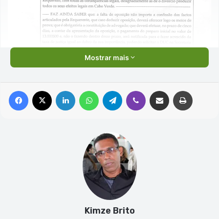
Mostrar mais
Facebook
X
Linkedin
WhatsApp
Telegram
Viber
Compartilhar via e-mail
Imprimir
Kimze Brito