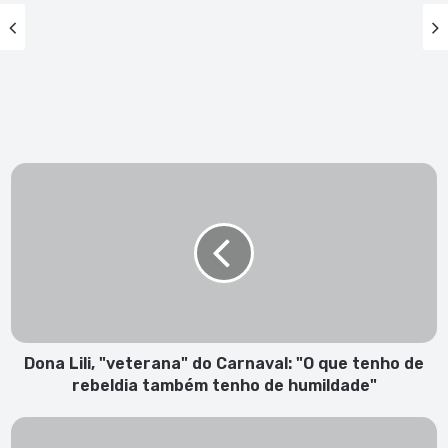
Dona
Lili,
"veterana"
do
Carnaval:
"O
que
tenho
de
rebeldia
Dona Lili, "veterana" do Carnaval: "O que tenho de
também
rebeldia também tenho de humildade"
tenho
de
Primeiros
humildade"
bombeiros