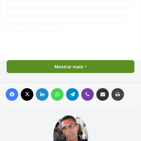
possível erradicar as causas primárias potenciadoras da
eternização da discriminação e da segregação e onde se
fale apenas de pessoas sem qualquer adjetivação em
função da cor da sua pele.
Jornalista / Investigador Social
Mostrar mais
Facebook
X
Linkedin
WhatsApp
Telegram
Viber
Compartilhar via e-mail
Imprimir