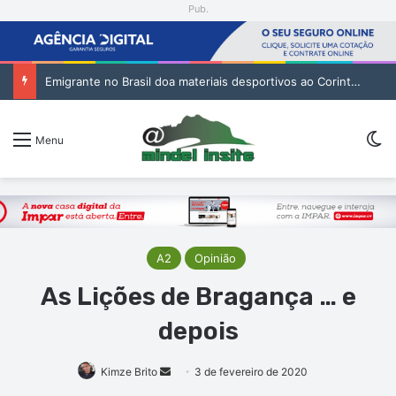
Pub.
Emigrante no Brasil doa materiais desportivos ao Corinthians de São Vicente
Sw
Menu
A2
Opinião
As Lições de Bragança … e
depois
Mande
Kimze Brito
3 de fevereiro de 2020
um