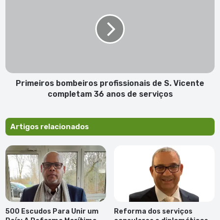
profissionais
de
S.
Vicente
completam
36
anos
de
Primeiros bombeiros profissionais de S. Vicente
serviços
completam 36 anos de serviços
Artigos relacionados
500 Escudos Para Unir um
Reforma dos serviços