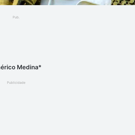
Pub.
ger
érico Medina*
Publicidade