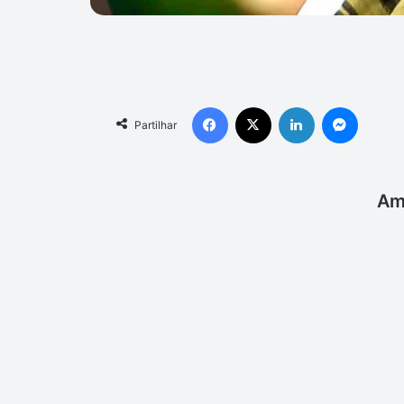
Facebook
X
Linkedin
Messen
Partilhar
Am