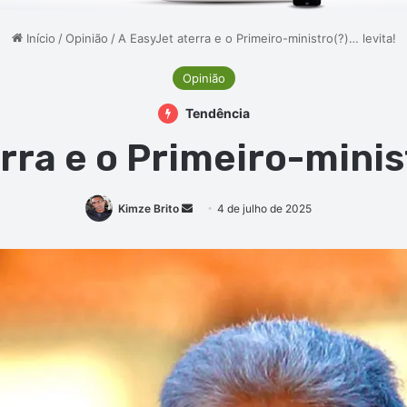
Início
/
Opinião
/
A EasyJet aterra e o Primeiro-ministro(?)… levita!
Opinião
Tendência
rra e o Primeiro-minist
Mande
Kimze Brito
4 de julho de 2025
um
e-
mail