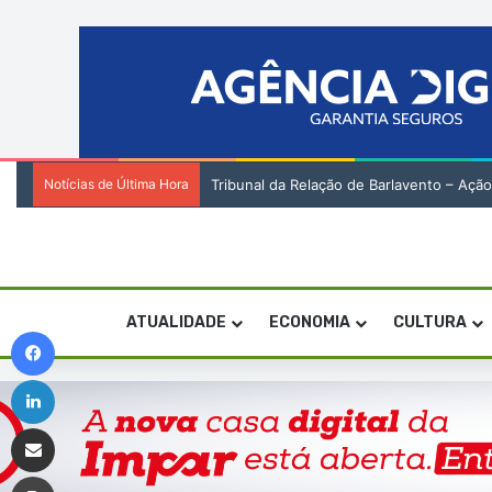
Notícias de Última Hora
Tribunal da Relação de Barlavento – Açã
ATUALIDADE
ECONOMIA
CULTURA
Facebook
Linkedin
Compartilhar via e-mail
Imprimir