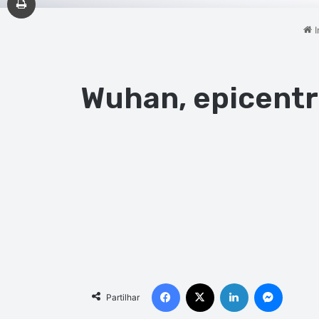
I
Wuhan, epicentr
Facebook
X
Linkedin
Messen
Partilhar