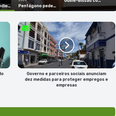
Guiné-Bissau confirma primeiro caso de mpox e reforça vigilância sanitária
França: Incêndio devasta 8.700 hectares de floresta e obriga à retirada de mais de 20 mil pessoas
Pentágono pede ao Congresso dos EUA mais verbas para cobrir custos da guerra contra o Irão
Governo
e
parceiros
sociais
anunciam
dez
medidas
para
proteger
empregos
do
Governo e parceiros sociais anunciam
e
dez medidas para proteger empregos e
empresas
empresas