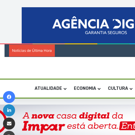
Notícias de Última Hora
Festival da Baía das Gatas junta “vozes
ATUALIDADE
ECONOMIA
CULTURA
Facebook
Linkedin
Compartilhar via e-mail
Imprimir