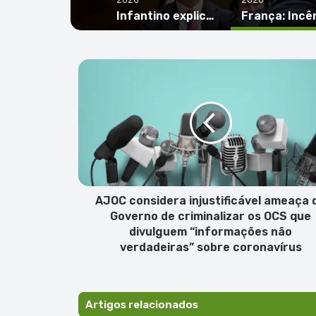
Infantino explica plano da Fifa de ‘vender’ Copa e cita sucesso de Cabo Verde como argumento
AJOC
considera
injustificável
ameaça
do
Governo
de
criminalizar
os
OCS
AJOC considera injustificável ameaça 
que
Governo de criminalizar os OCS que
divulguem
divulguem “informações não
“informações
verdadeiras” sobre coronavírus
não
verdadeiras”
sobre
coronavírus
Artigos relacionados