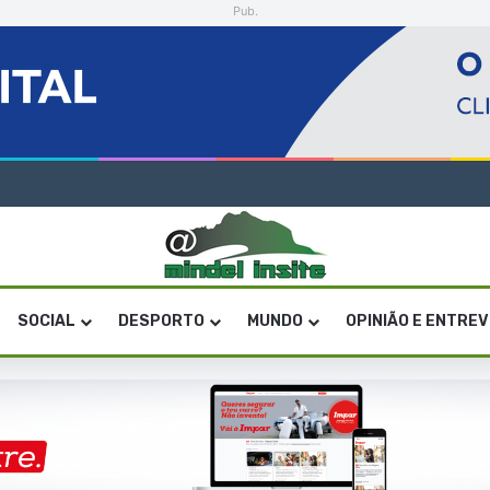
Pub.
” de quatro gerações da música cabo-verdiana na segunda noite
SOCIAL
DESPORTO
MUNDO
OPINIÃO E ENTRE