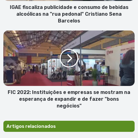
pedonal"
IGAE fiscaliza publicidade e consumo de bebidas
Cristiano
alcoólicas na "rua pedonal" Cristiano Sena
Sena
Barcelos
Barcelos
FIC
2022:
Instituições
e
empresas
se
mostram
na
esperança
de
FIC 2022: Instituições e empresas se mostram na
expandir
esperança de expandir e de fazer "bons
e
negócios"
de
fazer
"bons
Artigos relacionados
negócios"