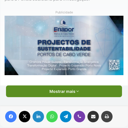
Publicidade
Mostrar mais
Facebook
X
Linkedin
WhatsApp
Telegram
Viber
Compartilhar via e-mail
Imprimir