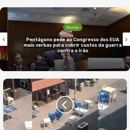
Mundo
Pentágono pede ao Congresso dos EUA
mais verbas para cobrir custos da guerra
contra o Irão
IGAE fiscaliza
publicidade
e
consumo
de
bebidas
alcoólicas
na
"rua