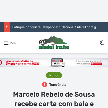
Batuque conquista Campeonato Nacional Sub-19 com golo de Erickson no prolongamento
Sw
Menu
Mundo
Tendência
Marcelo Rebelo de Sousa
recebe carta com bala e