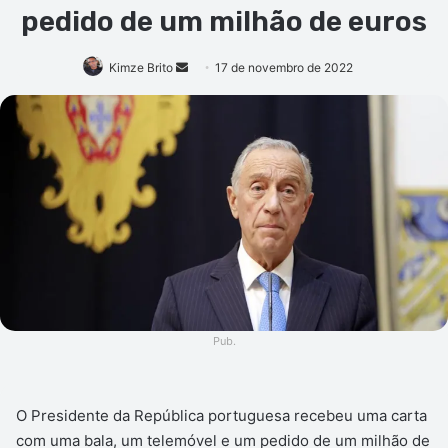
pedido de um milhão de euros
Mande
Kimze Brito
17 de novembro de 2022
um
e-
mail
Pub.
O Presidente da República portuguesa recebeu uma carta
com uma bala, um telemóvel e um pedido de um milhão de