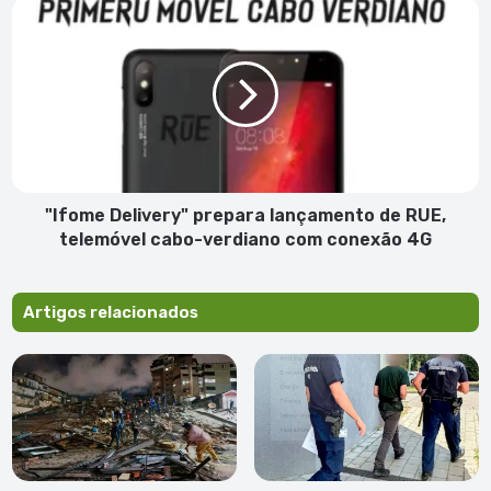
S.
"Ifome
Vicente
Delivery"
prepara
lançamento
de
RUE,
telemóvel
cabo-
verdiano
com
"Ifome Delivery" prepara lançamento de RUE,
conexão
telemóvel cabo-verdiano com conexão 4G
4G
Artigos relacionados