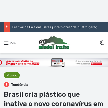
Festival da Baía das Gatas junta “vozes” de quatro gerações da música cabo-verdiana na segunda noite
Sw
Menu
Mundo
Tendência
Brasil cria plástico que
inativa o novo coronavírus em