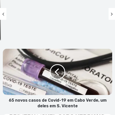
65
novos
casos
de
Covid-
19
em
Cabo
Verde,
um
65 novos casos de Covid-19 em Cabo Verde, um
deles
deles em S. Vicente
em