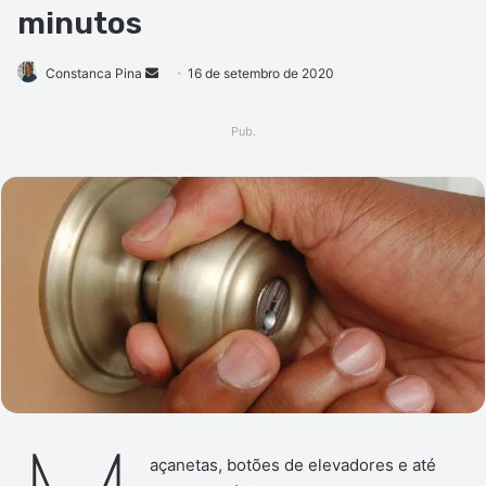
minutos
Mande
Constanca Pina
16 de setembro de 2020
um
e-
Pub.
mail
açanetas, botões de elevadores e até