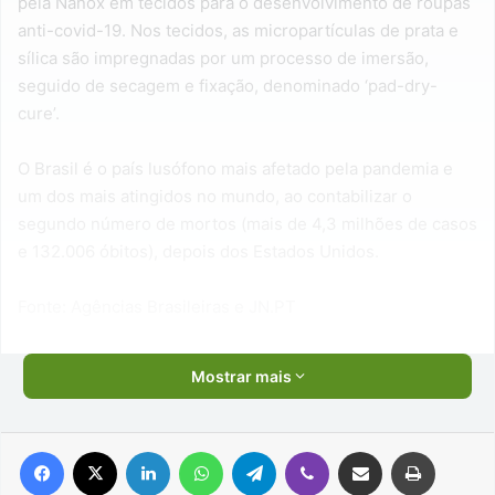
pela Nanox em tecidos para o desenvolvimento de roupas
anti-covid-19. Nos tecidos, as micropartículas de prata e
sílica são impregnadas por um processo de imersão,
seguido de secagem e fixação, denominado ‘pad-dry-
cure’.
O Brasil é o país lusófono mais afetado pela pandemia e
um dos mais atingidos no mundo, ao contabilizar o
segundo número de mortos (mais de 4,3 milhões de casos
e 132.006 óbitos), depois dos Estados Unidos.
Fonte: Agências Brasileiras e JN.PT
Mostrar mais
Facebook
X
Linkedin
WhatsApp
Telegram
Viber
Compartilhar via e-mail
Imprimir