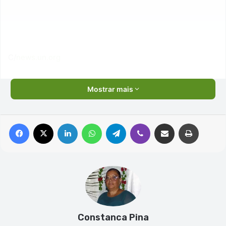
C/
news.un.org
Mostrar mais
Facebook
X
Linkedin
WhatsApp
Telegram
Viber
Compartilhar via e-mail
Imprimir
Constanca Pina