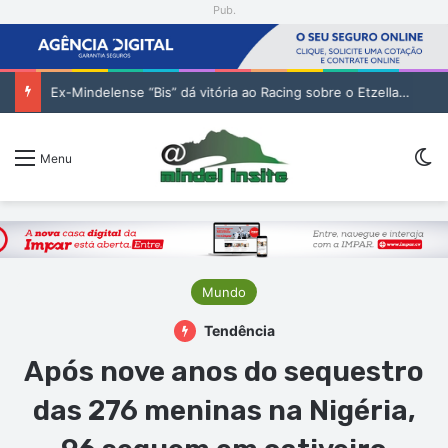
Pub.
Ex-Mindelense “Bis” dá vitória ao Racing sobre o Etzella Ettelbruck no Luxemburgo
Sw
Menu
Mundo
Tendência
Após nove anos do sequestro
das 276 meninas na Nigéria,