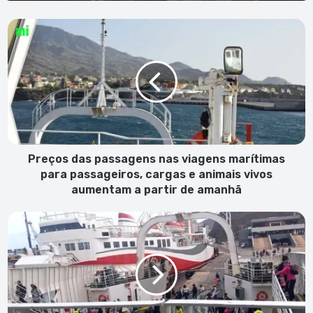
Preços
das
passagens
nas
viagens
marítimas
para
passageiros,
cargas
e
Preços das passagens nas viagens marítimas
animais
para passageiros, cargas e animais vivos
vivos
aumentam a partir de amanhã
aumentam
a
Passagens
partir
para
de
nacionais
amanhã
na
rota
São
Vicente-