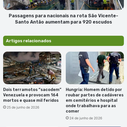
Santo
Antão
aumentam
Passagens para nacionais na rota São Vicente-
para
Santo Antão aumentam para 920 escudos
920
escudos
Artigos relacionados
Dois terramotos “sacodem”
Hungria: Homem detido por
Venezuela e provocam 164
roubar partes de cadáveres
mortos e quase mil feridos
em cemitérios e hospital
onde trabalhava para as
25 de junho de 2026
comer
24 de junho de 2026