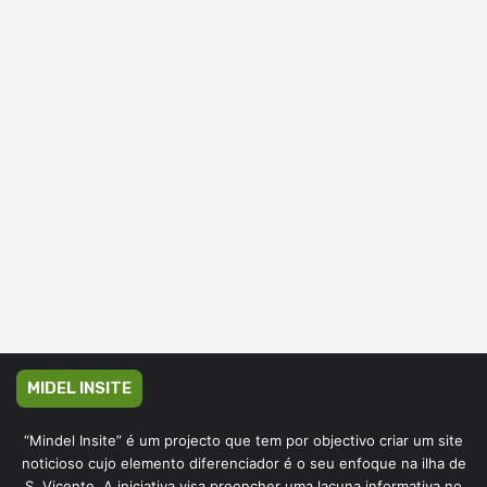
MIDEL INSITE
“Mindel Insite” é um projecto que tem por objectivo criar um site
noticioso cujo elemento diferenciador é o seu enfoque na ilha de
S. Vicente. A iniciativa visa preencher uma lacuna informativa no