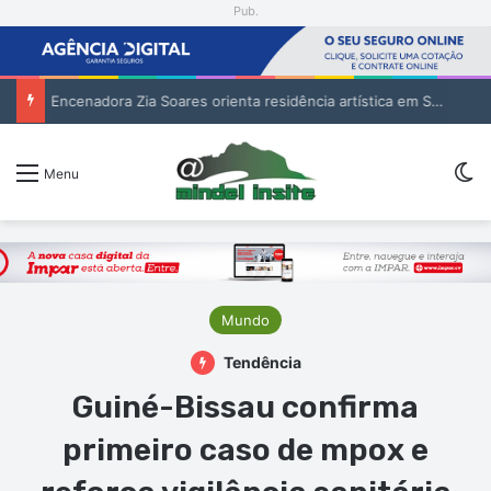
Pub.
Encenadora Zia Soares orienta residência artística em São Vicente
Sw
Menu
Mundo
Tendência
Guiné-Bissau confirma
primeiro caso de mpox e