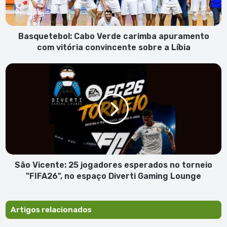
vitória
convincente
sobre
a
Basquetebol: Cabo Verde carimba apuramento
Líbia
com vitória convincente sobre a Líbia
São
Vicente:
25
jogadores
esperados
no
torneio
"FIFA26",
no
espaço
São Vicente: 25 jogadores esperados no torneio
Diverti
"FIFA26", no espaço Diverti Gaming Lounge
Gaming
Lounge
Artigos relacionados