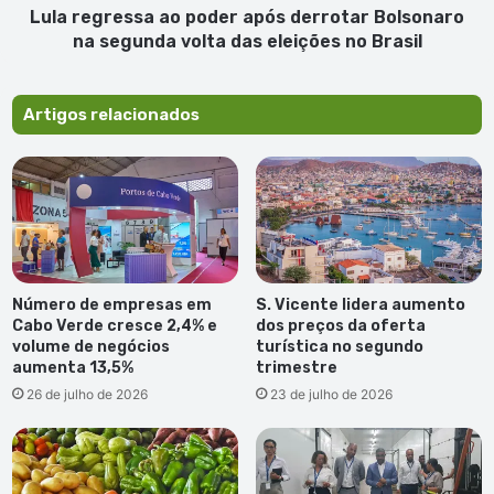
volta
Lula regressa ao poder após derrotar Bolsonaro
das
na segunda volta das eleições no Brasil
eleições
no
Brasil
Artigos relacionados
Número de empresas em
S. Vicente lidera aumento
Cabo Verde cresce 2,4% e
dos preços da oferta
volume de negócios
turística no segundo
aumenta 13,5%
trimestre
26 de julho de 2026
23 de julho de 2026