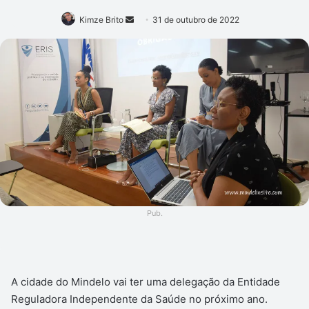
Mande
Kimze Brito
31 de outubro de 2022
um
e-
mail
Pub.
A cidade do Mindelo vai ter uma delegação da Entidade
Reguladora Independente da Saúde no próximo ano.