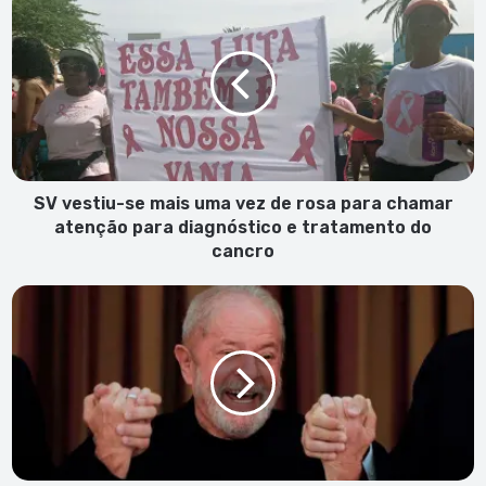
vestiu-
se
mais
uma
vez
de
rosa
para
chamar
SV vestiu-se mais uma vez de rosa para chamar
atenção
atenção para diagnóstico e tratamento do
para
cancro
diagnóstico
e
Lula
tratamento
regressa
do
ao
cancro
poder
após
derrotar
Bolsonaro
na
segunda