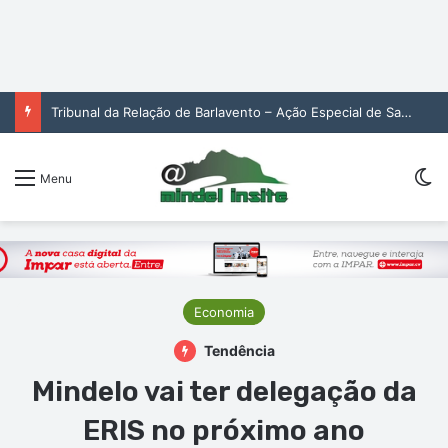
Tribunal da Relação de Barlavento – Ação Especial de Sandra Helena Monteiro Lima (2. pub)
Sw
Menu
Economia
Tendência
Mindelo vai ter delegação da
ERIS no próximo ano