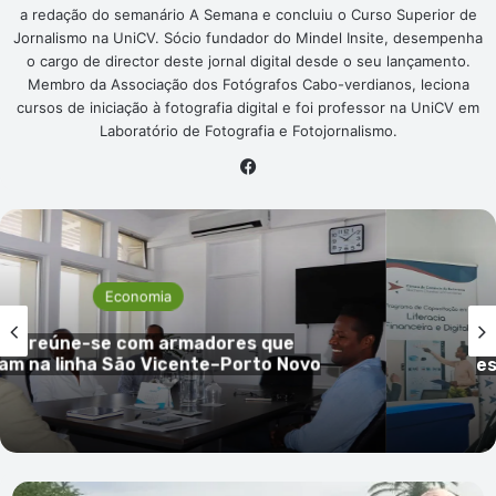
a redação do semanário A Semana e concluiu o Curso Superior de
Jornalismo na UniCV. Sócio fundador do Mindel Insite, desempenha
o cargo de director deste jornal digital desde o seu lançamento.
Membro da Associação dos Fotógrafos Cabo-verdianos, leciona
cursos de iniciação à fotografia digital e foi professor na UniCV em
Laboratório de Fotografia e Fotojornalismo.
Facebook
Economia
Jorge Spencer Lima defende
ue
transferência de competências e
 Novo
espaço definitivo para a FIC em 
Vicente
SV