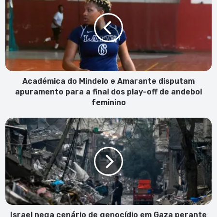
Mindelo
e
Amarante
disputam
apuramento
para
a
final
Académica do Mindelo e Amarante disputam
dos
apuramento para a final dos play-off de andebol
play-
feminino
off
de
Israel
andebol
nega
feminino
cenário
de
genocídio
em
Gaza
perante
Tribunal
da
Israel nega cenário de genocídio em Gaza perante