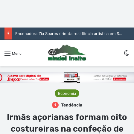
Encenadora Zia Soares orienta residência artística em São Vicente
Sw
Menu
Economia
Tendência
Irmãs açorianas formam oito
costureiras na confeção de