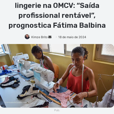
lingerie na OMCV: “Saída
profissional rentável”,
prognostica Fátima Balbina
Mande
Kimze Brito
18 de maio de 2024
um
e-
mail
Pub.