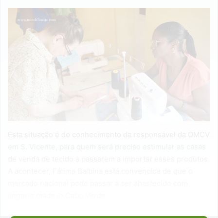
Esta situação é do conhecimento da responsável da OMCV
em S. Vicente, para quem será preciso estimular as casas
de venda de tecido a passarem a importar esses produtos.
A acontecer, Fátima Balbina está convencida de que o
mercado nacional pode passar a ser abastecido com
lingerie
made in Cabo Verde.