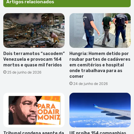
Artigos relacionados
Vicente
Dois terramotos “sacodem”
Hungria: Homem detido por
Venezuela e provocam 164
roubar partes de cadáveres
mortos e quase mil feridos
em cemitérios e hospital
onde trabalhava para as
25 de junho de 2026
comer
24 de junho de 2026
Tribunal condena agente da
UE proíbe 154 companhias