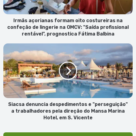
confeção
de
lingerie
na
Irmãs açorianas formam oito costureiras na
OMCV:
confeção de lingerie na OMCV: "Saída profissional
"Saída
rentável", prognostica Fátima Balbina
profissional
rentável",
Siacsa
prognostica
denuncia
Fátima
despedimentos
Balbina
e
"perseguição"
a
trabalhadores
pela
direção
do
Siacsa denuncia despedimentos e "perseguição"
Mansa
a trabalhadores pela direção do Mansa Marina
Marina
Hotel, em S. Vicente
Hotel,
em
S.