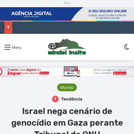
Pub.
Encenadora Zia Soares orienta residência artística em São Vicente
Sw
Menu
Mundo
Tendência
Israel nega cenário de
genocídio em Gaza perante