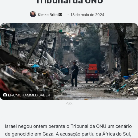
Tribunal da ONU
Mande
Kimze Brito
18 de maio de 2024
um
e-
mail
EPA/MOHAMMED SABER
Pub.
Israel negou ontem perante o Tribunal da ONU um cenário
de genocídio em Gaza. A acusação partiu da África do Sul,