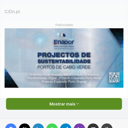
C/Dn.pt
Publicidade
Mostrar mais
Facebook
X
Linkedin
WhatsApp
Telegram
Viber
Compartilhar via e-mail
Imprimir