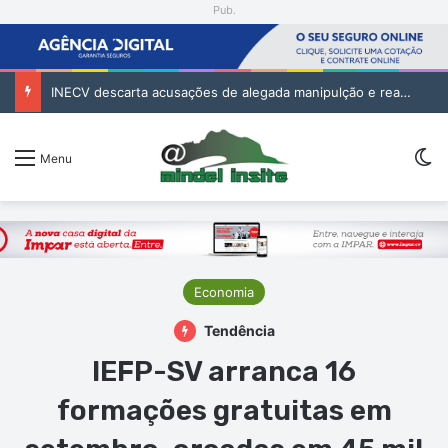
Pub.
INECV descarta acusações de alegada manipulção e reafirma independência e rigor das estatísticas oficiais
Sw
Menu
Economia
Tendência
IEFP-SV arranca 16
formações gratuitas em