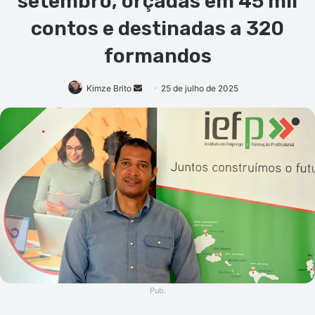
setembro, orçadas em 45 mil
contos e destinadas a 320
formandos
Mande
Kimze Brito
25 de julho de 2025
um
e-
mail
Pub.