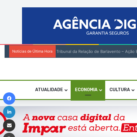
Notícias de Última Hora
Tribunal da Relação de Barlavento – Açã
ATUALIDADE
ECONOMIA
CULTURA
Facebook
Linkedin
Compartilhar via e-mail
Imprimir