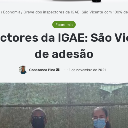
/
Economia
/
Greve dos inspectores da IGAE: São Vicente com 100% d
Economia
ctores da IGAE: São 
de adesão
Mande
Constanca Pina
11 de novembro de 2021
um
e-
mail