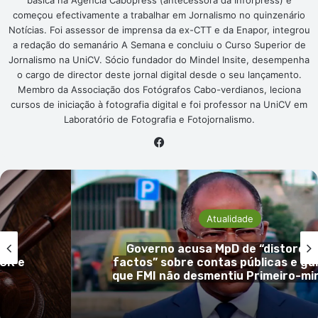
começou efectivamente a trabalhar em Jornalismo no quinzenário
Notícias. Foi assessor de imprensa da ex-CTT e da Enapor, integrou
a redação do semanário A Semana e concluiu o Curso Superior de
Jornalismo na UniCV. Sócio fundador do Mindel Insite, desempenha
o cargo de director deste jornal digital desde o seu lançamento.
Membro da Associação dos Fotógrafos Cabo-verdianos, leciona
cursos de iniciação à fotografia digital e foi professor na UniCV em
Laboratório de Fotografia e Fotojornalismo.
Facebook
Atualidade
 os
Amadeu Oliveira pede CPI à atuaçã
rante
Ministério Público e audição d
istro
Procurador Nilton Moniz