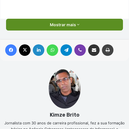
Mostrar mais
Facebook
X
Linkedin
WhatsApp
Telegram
Viber
Compartilhar via e-mail
Imprimir
Kimze Brito
Jornalista com 30 anos de carreira profissional, fez a sua formação
básica na Agência Cabopress (antecessora da Inforpress) e