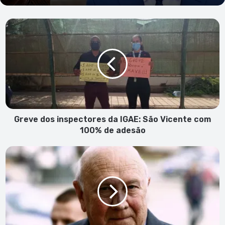
Greve
dos
inspectores
da
IGAE:
São
Vicente
com
100%
de
Greve dos inspectores da IGAE: São Vicente com
adesão
100% de adesão
Morreu
Frederick
de
Klerk,
o
último
Presidente
do