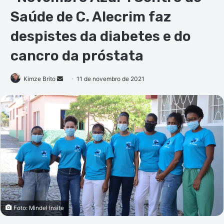
Saúde de C. Alecrim faz
despistes da diabetes e do
cancro da próstata
Mande
Kimze Brito
11 de novembro de 2021
um
e-
mail
Foto: Mindel Insite