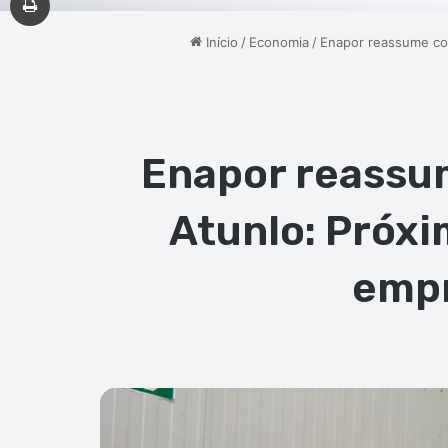
Início
/
Economia
/
Enapor reassume cont
Enapor reassum
Atunlo: Próxi
empr