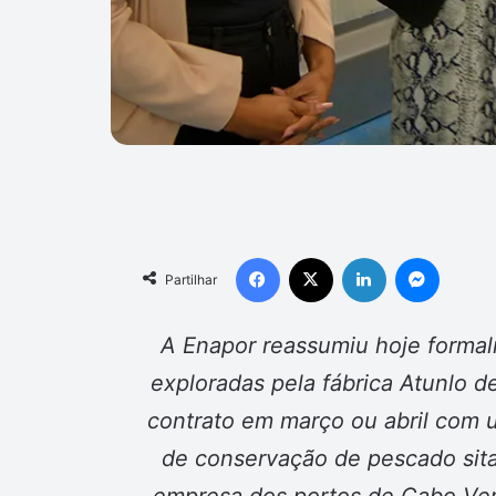
Facebook
X
Linkedin
Messen
Partilhar
A Enapor reassumiu hoje formalm
exploradas pela fábrica Atunlo 
contrato em março ou abril com 
de conservação de pescado sit
empresa dos portos de Cabo Verd