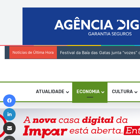
Notícias de Última Hora
Festival da Baía das Gatas junta “vozes
ATUALIDADE
ECONOMIA
CULTURA
Facebook
Linkedin
Compartilhar via e-mail
Imprimir