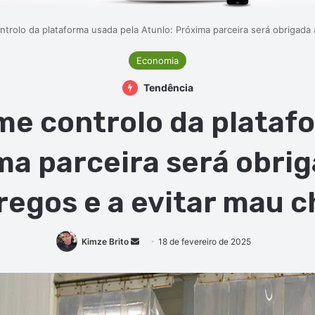
rolo da plataforma usada pela Atunlo: Próxima parceira será obrigada 
Economia
Tendência
e controlo da plataf
ma parceira será obrig
egos e a evitar mau c
Mande
Kimze Brito
18 de fevereiro de 2025
um
e-
mail