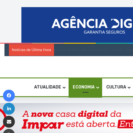
Notícias de Última Hora
Festival da Baía das Gatas junta “vozes
ATUALIDADE
ECONOMIA
CULTURA
Facebook
Linkedin
Compartilhar via e-mail
Imprimir