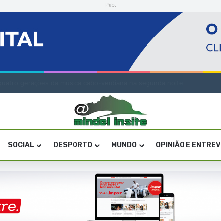
Pub.
” de quatro gerações da música cabo-verdiana na segunda noite
SOCIAL
DESPORTO
MUNDO
OPINIÃO E ENTRE