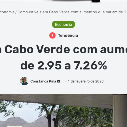
conomia
/
Combustíveis em Cabo Verde com aumentos que variam de 2.
Economia
Tendência
 Cabo Verde com aum
de 2.95 a 7.26%
Mande
Constanca Pina
1 de fevereiro de 2023
um
e-
mail