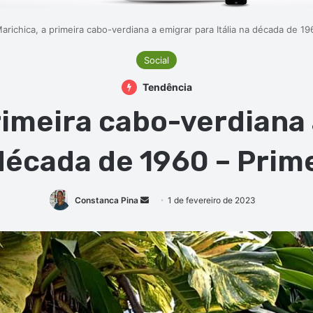
arichica, a primeira cabo-verdiana a emigrar para Itália na década de 19
Social
Tendência
rimeira cabo-verdiana
 década de 1960 – Prim
Mande
Constanca Pina
1 de fevereiro de 2023
um
e-
mail