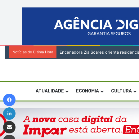
Notícias de Última Hora
Encenadora Zia Soares orienta residênci
ATUALIDADE
ECONOMIA
CULTURA
Facebook
Linkedin
Compartilhar via e-mail
Imprimir