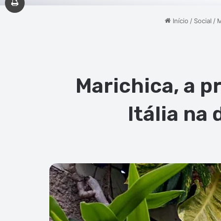
Início
/
Social
/
M
Marichica, a p
Itália na