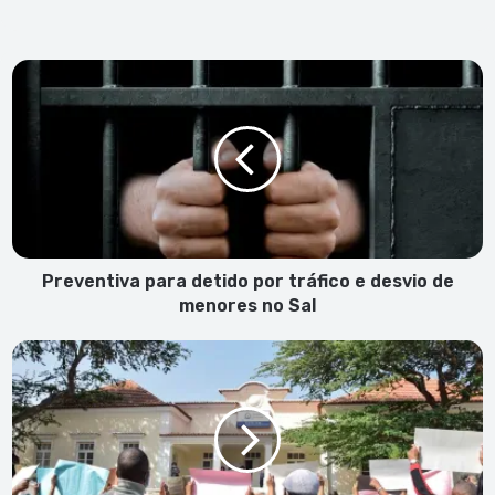
Preventiva
para
detido
por
tráfico
e
desvio
de
menores
no
Preventiva para detido por tráfico e desvio de
Sal
menores no Sal
Sindep
assegura
que
manifestação
dos
professores
marca