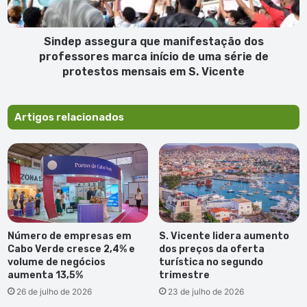
início
de
uma
Sindep assegura que manifestação dos
série
professores marca início de uma série de
de
protestos mensais em S. Vicente
protestos
mensais
em
Artigos relacionados
S.
Vicente
Número de empresas em
S. Vicente lidera aumento
Cabo Verde cresce 2,4% e
dos preços da oferta
volume de negócios
turística no segundo
aumenta 13,5%
trimestre
26 de julho de 2026
23 de julho de 2026