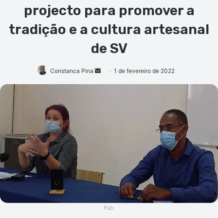
projecto para promover a
tradição e a cultura artesanal
de SV
Mande
Constanca Pina
1 de fevereiro de 2022
um
e-
mail
Pub.