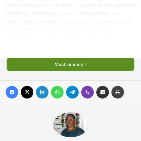
objecto de promover os territórios rurais da ilha, permitir a
valorização turística e o acesso à comunidades que
tradicionalmente estão excluídas dos circuitos turísticos
convencionais através de alguns instrumentos,
nomeadamente dos roteiros de turismo e economia
solidaria.
Mostrar mais
Facebook
X
Linkedin
WhatsApp
Telegram
Viber
Compartilhar via e-mail
Imprimir