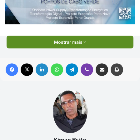
Mostrar mais
Facebook
X
Linkedin
WhatsApp
Telegram
Viber
Compartilhar via e-mail
Imprimir
Kimze Brito