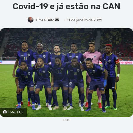
Covid-19 e já estão na CAN
Mande
Kimze Brito
11 de janeiro de 2022
um
e-
mail
Foto: FCF
Pub.