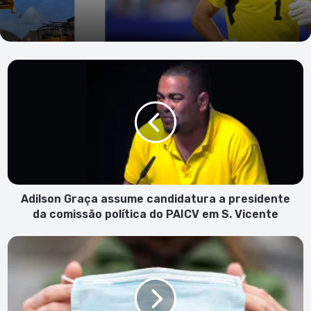
Adilson
Graça
assume
candidatura
a
presidente
da
comissão
política
do
Adilson Graça assume candidatura a presidente
PAICV
da comissão política do PAICV em S. Vicente
em
S.
Grupo
Vicente
de
cidadãos
vai
entregar