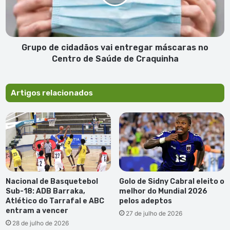
máscaras
no
Centro
de
Saúde
Grupo de cidadãos vai entregar máscaras no
de
Centro de Saúde de Craquinha
Craquinha
Artigos relacionados
Nacional de Basquetebol
Golo de Sidny Cabral eleito o
Sub-18: ADB Barraka,
melhor do Mundial 2026
Atlético do Tarrafal e ABC
pelos adeptos
entram a vencer
27 de julho de 2026
28 de julho de 2026