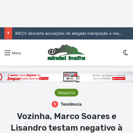
INECV descarta acusações de alegada manipulção e reafirma independência e rigor das estatísticas oficiais
Sw
Menu
Desporto
Tendência
Vozinha, Marco Soares e
Lisandro testam negativo à