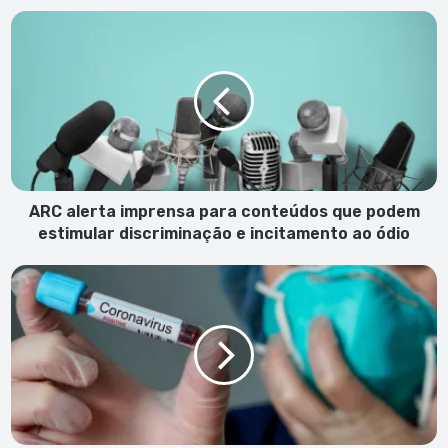
ARC
alerta
imprensa
para
conteúdos
que
podem
estimular
discriminação
e
ARC alerta imprensa para conteúdos que podem
incitamento
estimular discriminação e incitamento ao ódio
ao
ódio
Teste
PCR
confirma
infecção
com
Covid-
19
da
grávida