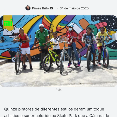
Mande
Kimze Brito
31 de maio de 2020
um
e-
mail
Pub.
Quinze pintores de diferentes estilos deram um toque
artístico e super colorido ao Skate Park que a Câmara de