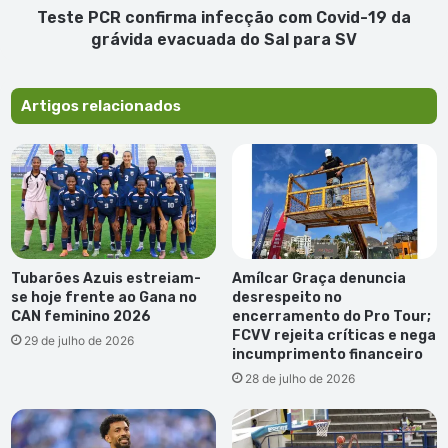
evacuada
Teste PCR confirma infecção com Covid-19 da
do
grávida evacuada do Sal para SV
Sal
para
SV
Artigos relacionados
Tubarões Azuis estreiam-
Amílcar Graça denuncia
se hoje frente ao Gana no
desrespeito no
CAN feminino 2026
encerramento do Pro Tour;
FCVV rejeita críticas e nega
29 de julho de 2026
incumprimento financeiro
28 de julho de 2026