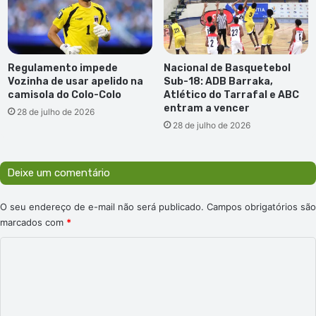
Regulamento impede
Nacional de Basquetebol
Vozinha de usar apelido na
Sub-18: ADB Barraka,
camisola do Colo-Colo
Atlético do Tarrafal e ABC
entram a vencer
28 de julho de 2026
28 de julho de 2026
Deixe um comentário
O seu endereço de e-mail não será publicado.
Campos obrigatórios são
marcados com
*
C
o
m
e