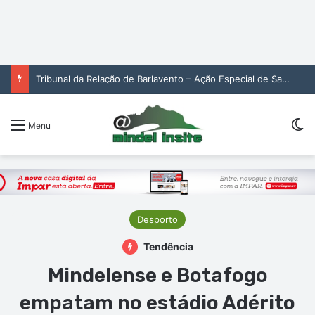
Tribunal da Relação de Barlavento – Ação Especial de Sandra Helena Monteiro Lima (2. pub)
Sw
Menu
Desporto
Tendência
Mindelense e Botafogo
empatam no estádio Adérito