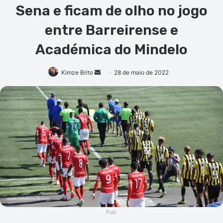
Sena e ficam de olho no jogo
entre Barreirense e
Académica do Mindelo
Mande
Kimze Brito
28 de maio de 2022
um
e-
mail
Pub.