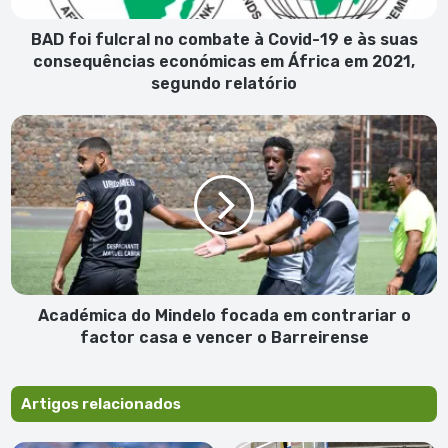
e
às
BAD foi fulcral no combate à Covid-19 e às suas
suas
consequências económicas em África em 2021,
consequências
segundo relatório
económicas
em
Académica
África
do
em
Mindelo
2021,
focada
segundo
em
relatório
contrariar
o
factor
casa
e
Académica do Mindelo focada em contrariar o
vencer
factor casa e vencer o Barreirense
o
Barreirense
Artigos relacionados