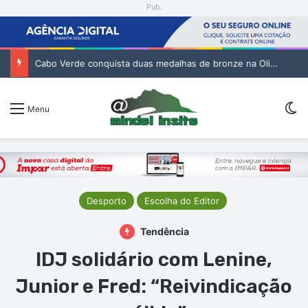
Pub.
Cabo Verde conquista duas medalhas de bronze na Olimpíada Internacional de Inteligência Artificial
Sw
Menu
Desporto
Escolha do Editor
Tendência
IDJ solidário com Lenine,
Junior e Fred: “Reivindicação