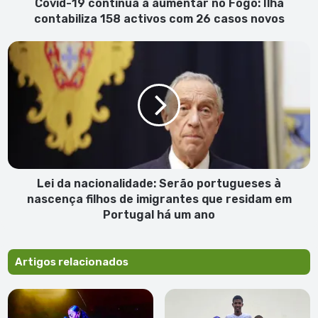
158
Covid-19 continua a aumentar no Fogo: Ilha
activos
contabiliza 158 activos com 26 casos novos
com
26
Lei
casos
da
novos
nacionalidade:
Serão
portugueses
à
nascença
filhos
de
imigrantes
Lei da nacionalidade: Serão portugueses à
que
nascença filhos de imigrantes que residam em
residam
Portugal há um ano
em
Portugal
há
Artigos relacionados
um
ano