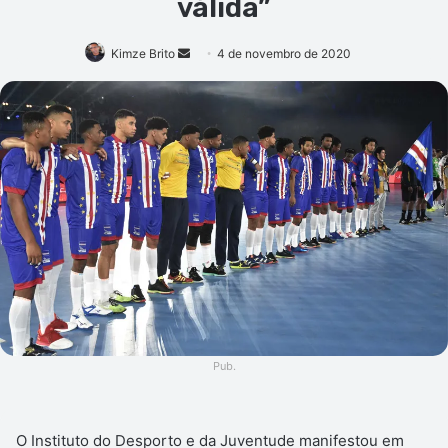
válida”
Mande
Kimze Brito
4 de novembro de 2020
um
e-
mail
Pub.
O Instituto do Desporto e da Juventude manifestou em