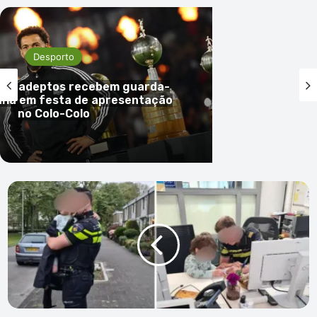
Desporto
 mil adeptos recebem guarda-
nha em festa de apresentação
no Colo-Colo
Menino
de
quatro
anos
pega
carro
dos
pais
e