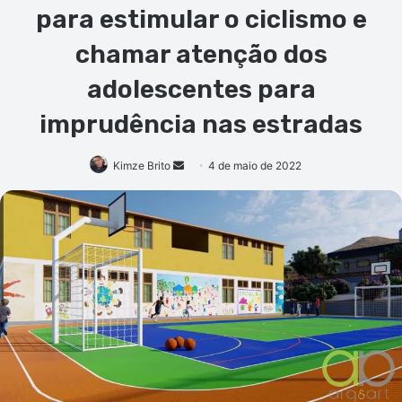
para estimular o ciclismo e
chamar atenção dos
adolescentes para
imprudência nas estradas
Mande
Kimze Brito
4 de maio de 2022
um
e-
mail