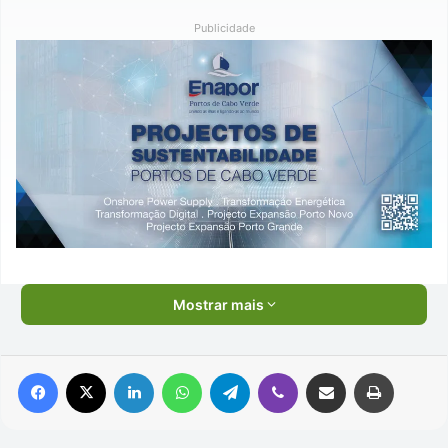
Publicidade
Mostrar mais
Facebook
X
Linkedin
WhatsApp
Telegram
Viber
Compartilhar via e-mail
Imprimir