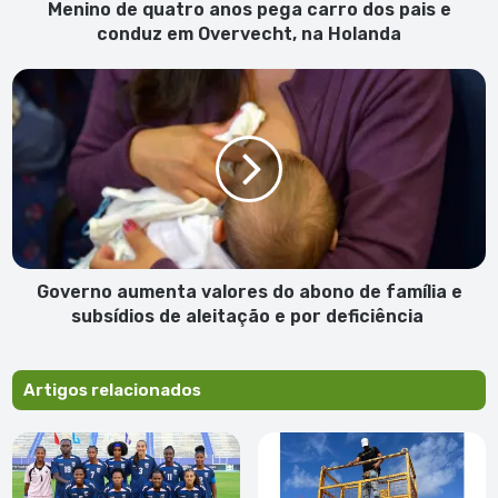
conduz
Menino de quatro anos pega carro dos pais e
em
conduz em Overvecht, na Holanda
Overvecht,
na
Governo
Holanda
aumenta
valores
do
abono
de
família
e
subsídios
de
Governo aumenta valores do abono de família e
aleitação
subsídios de aleitação e por deficiência
e
por
deficiência
Artigos relacionados