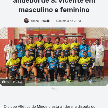
andebol de S. Vicente em
masculino e feminino
Mande
Kimze Brito
5 de maio de 2023
um
e-
mail
Tatu Photos
Pub.
O clube Atlético do Mindelo está a liderar a disputa do