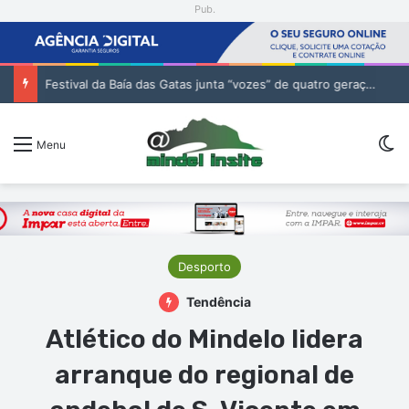
Pub.
Festival da Baía das Gatas junta “vozes” de quatro gerações da música cabo-verdiana na segunda noite
Sw
Menu
Desporto
Tendência
Atlético do Mindelo lidera
arranque do regional de