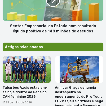
com
resultado
líquido
positivo
de
148
Sector Empresarial do Estado com resultado
milhões
líquido positivo de 148 milhões de escudos
de
escudos
Artigos relacionados
Tubarões Azuis estreiam-
Amílcar Graça denuncia
se hoje frente ao Gana no
desrespeito no
CAN feminino 2026
encerramento do Pro Tour;
FCVV rejeita críticas e nega
29 de julho de 2026
incumprimento financeiro