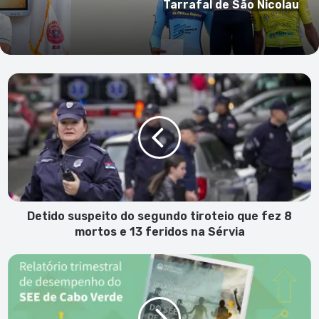
Detido
suspeito
do
segundo
tiroteio
que
fez
8
mortos
e
Detido suspeito do segundo tiroteio que fez 8
13
mortos e 13 feridos na Sérvia
feridos
na
Sector
Sérvia
Empresarial
do
Estado