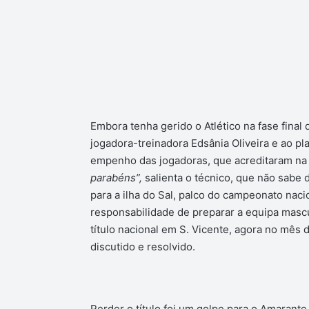
Embora tenha gerido o Atlético na fase final d
jogadora-treinadora Edsânia Oliveira e ao plan
empenho das jogadoras, que acreditaram na
parabéns”,
salienta o técnico, que não sabe 
para a ilha do Sal, palco do campeonato nac
responsabilidade de preparar a equipa masc
título nacional em S. Vicente, agora no mês 
discutido e resolvido.
Perder o título foi um golpe para o Amarant