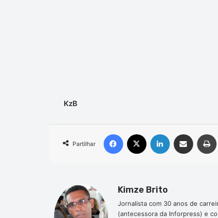
KzB
Facebook
X
Linkedin
Compartilhar via e-mail
Partilhar
Kimze Brito
Jornalista com 30 anos de carrei
(antecessora da Inforpress) e c