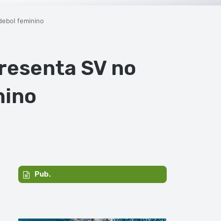
debol feminino
resenta SV no
nino
Pub.