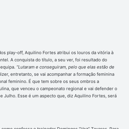
os play-off, Aquilino Fortes atribui os louros da vitória à
tel. A conquista do título, a seu ver, foi resultado do
 equipa.
“Lutaram e conseguiram, pelo que elas estão de
dizer, entretanto, se vai acompanhar a formação feminina
ional feminino. É que tem sobre os seus ombros a
ulina, que venceu o campeonato regional e vai defender o
de Julho. Esse é um aspecto que, diz Aquilino Fortes, será
e, como confessa o treinador Domingos “Voz” Tavares. Para