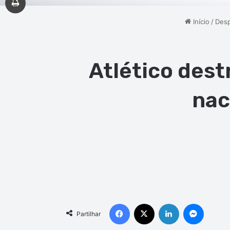
Início
/
Desp
Atlético des
nac
Facebook
X
Linkedin
Messen
Partilhar