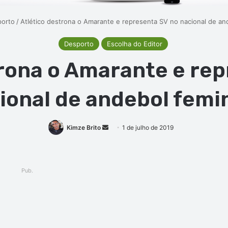
orto
/
Atlético destrona o Amarante e representa SV no nacional de an
Desporto
Escolha do Editor
trona o Amarante e rep
ional de andebol femi
Mande
Kimze Brito
1 de julho de 2019
um
e-
mail
Pub.
ger