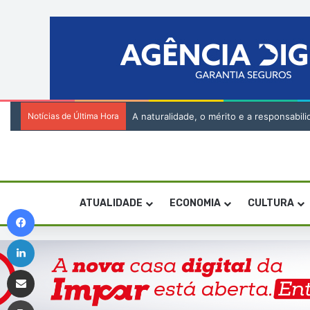
Notícias de Última Hora
A naturalidade, o mérito e a responsabi
ATUALIDADE
ECONOMIA
CULTURA
Facebook
Linkedin
Compartilhar via e-mail
Imprimir