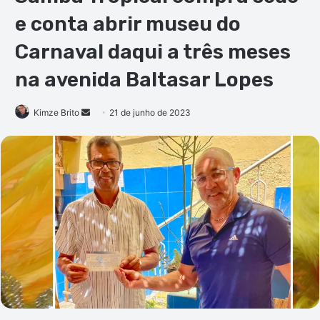
e conta abrir museu do
Carnaval daqui a três meses
na avenida Baltasar Lopes
Mande
Kimze Brito
21 de junho de 2023
um
e-
mail