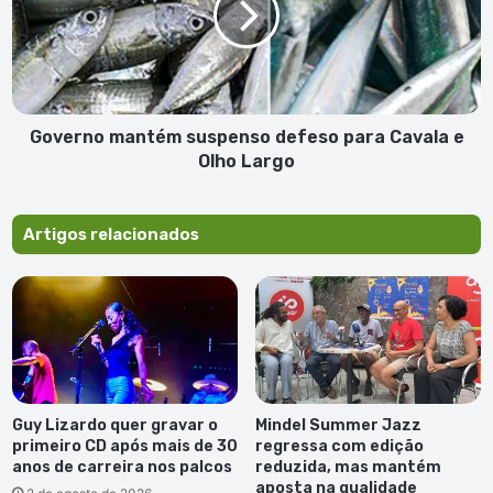
para
Cavala
e
Olho
Largo
Governo mantém suspenso defeso para Cavala e
Olho Largo
Artigos relacionados
Guy Lizardo quer gravar o
Mindel Summer Jazz
primeiro CD após mais de 30
regressa com edição
anos de carreira nos palcos
reduzida, mas mantém
aposta na qualidade