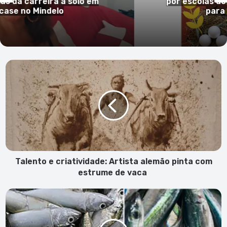
o em
por escolas do Porto Novo selecio
para o CineEco 2026
Talento
e
criatividade:
Artista
alemão
pinta
com
estrume
de
vaca
Talento e criatividade: Artista alemão pinta com
estrume de vaca
Governo
mantém
suspenso
defeso