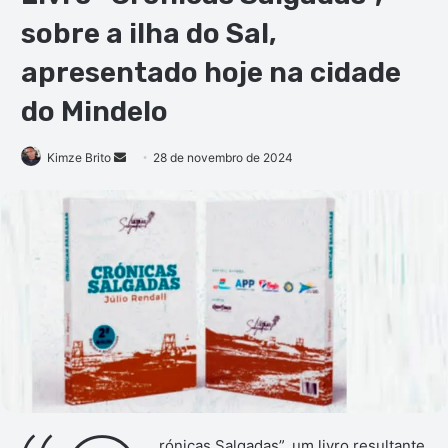
sobre a ilha do Sal,
apresentado hoje na cidade
do Mindelo
Mande
Kimze Brito
28 de novembro de 2024
um
e-
mail
rónicas Salgadas”, um livro resultante