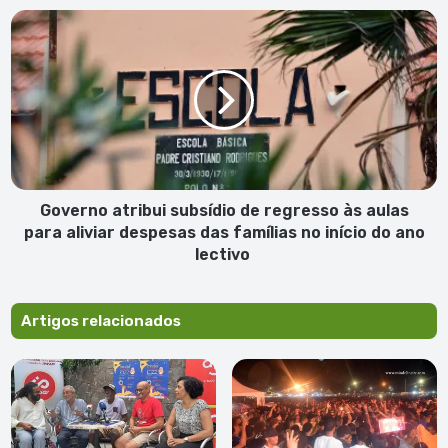
na
Governo
cidade
atribui
do
subsídio
Mindelo
de
regresso
às
aulas
para
aliviar
despesas
Governo atribui subsídio de regresso às aulas
das
para aliviar despesas das famílias no início do ano
famílias
lectivo
no
início
do
Artigos relacionados
ano
lectivo