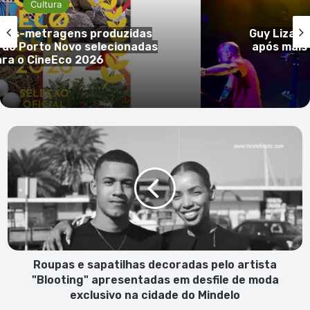
Cultura
idas
Guy Lizardo quer gravar o primeir
nadas
após mais de 30 anos de carreira
palcos
Roupas
e
sapatilhas
decoradas
pelo
artista
"Blooting"
apresentadas
em
desfile
Roupas e sapatilhas decoradas pelo artista
de
"Blooting" apresentadas em desfile de moda
moda
exclusivo na cidade do Mindelo
exclusivo