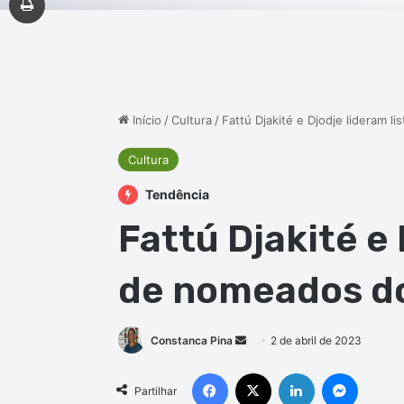
Início
/
Cultura
/
Fattú Djakité e Djodje lideram
Cultura
Tendência
Fattú Djakité e 
de nomeados d
Mande
Constanca Pina
2 de abril de 2023
um
Facebook
X
Linkedin
Messen
e-
Partilhar