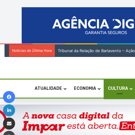
Notícias de Última Hora
Tribunal da Relação de Barlavento – Açã
ATUALIDADE
ECONOMIA
CULTURA
Facebook
Linkedin
Compartilhar via e-mail
Imprimir