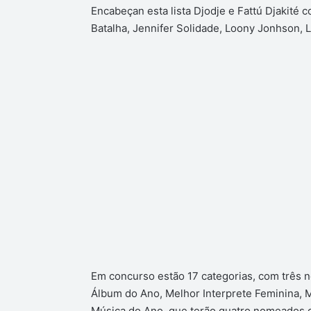
Encabeçan esta lista Djodje e Fattú Djakité
Batalha, Jennifer Solidade, Loony Jonhson, 
Em concurso estão 17 categorias, com três 
Álbum do Ano, Melhor Interprete Feminina, M
Música do Ano, que terão quatro nomeados 