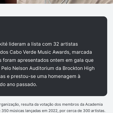
kité lideram a lista com 32 artistas
 dos Cabo Verde Music Awards, marcada
s foram apresentados ontem em gala que
 Pelo Nelson Auditorium da Brockton High
stas e prestou-se uma homenagem à
l do ano passado.
rganização, resulta da votação dos membros da Academia
 350 músicas lançadas em 2022, por cerca de 300 artistas.