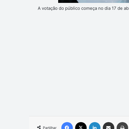
A votação do público começa no dia 17 de abr
Facebook
X
Linkedin
Compartilhar via e-mail
Partilhar