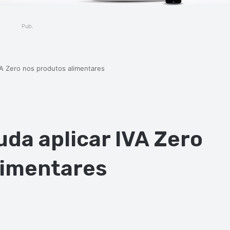
Pub.
VA Zero nos produtos alimentares
da aplicar IVA Zero
limentares
ger