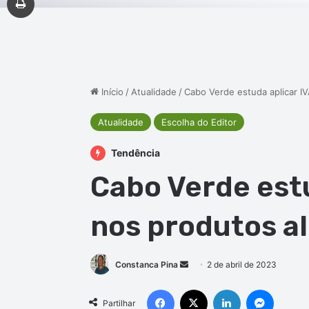
Início
/
Atualidade
/
Cabo Verde estuda aplicar I
Atualidade
Escolha do Editor
Tendência
Cabo Verde estu
nos produtos a
Mande
Constanca Pina
2 de abril de 2023
um
Facebook
X
Linkedin
Messen
e-
Partilhar