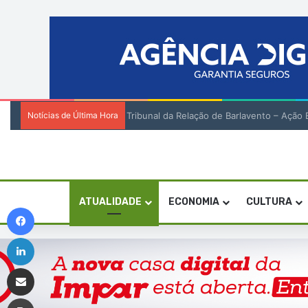
Notícias de Última Hora
Tribunal da Relação de Barlavento – Açã
ATUALIDADE
ECONOMIA
CULTURA
Facebook
Linkedin
Compartilhar via e-mail
Imprimir