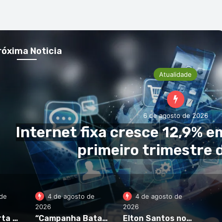
róxima Noticia
de
4 de agosto de
4 de agosto de
2026
2026
INECV descarta acusações de alegada manipulção e reafirma independência e rigor das estatísticas oficiais
“Campanha Bata Branca” regressa para levar cuidados médicos especializados às ilhas com menos recursos
Elton Santos nomeado diretor nacional-adjunto da Polícia Judiciária