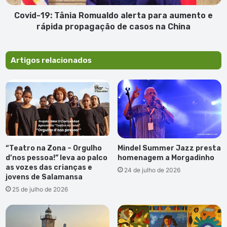
rápida
propagação
Covid-19: Tânia Romualdo alerta para aumento e
de
rápida propagação de casos na China
casos
na
China
Artigos relacionados
“Teatro na Zona – Orgulho
Mindel Summer Jazz presta
d’nos pessoa!” leva ao palco
homenagem a Morgadinho
as vozes das crianças e
24 de julho de 2026
jovens de Salamansa
25 de julho de 2026