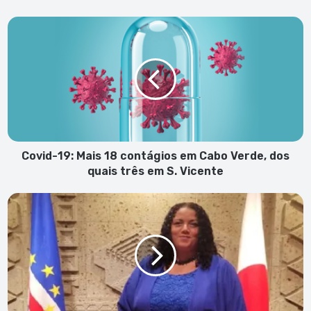
Covid-
19:
Mais
18
contágios
em
Cabo
Verde,
dos
quais
Covid-19: Mais 18 contágios em Cabo Verde, dos
três
quais três em S. Vicente
em
S.
Covid-
Vicente
19:
Tânia
Romualdo
alerta
para
aumento
e