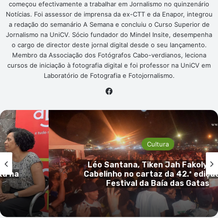
começou efectivamente a trabalhar em Jornalismo no quinzenário
Notícias. Foi assessor de imprensa da ex-CTT e da Enapor, integrou
a redação do semanário A Semana e concluiu o Curso Superior de
Jornalismo na UniCV. Sócio fundador do Mindel Insite, desempenha
o cargo de director deste jornal digital desde o seu lançamento.
Membro da Associação dos Fotógrafos Cabo-verdianos, leciona
cursos de iniciação à fotografia digital e foi professor na UniCV em
Laboratório de Fotografia e Fotojornalismo.
Facebook
Carnaval
 MC
Ronise Évora foi eleita president
o do
Ligoc e promete unir os grupos 
Carnaval de São Vicente