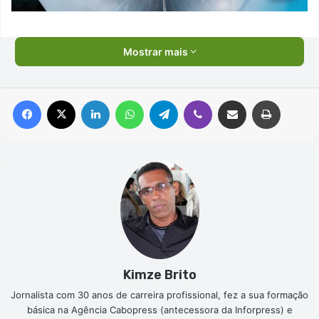
Mostrar mais
Facebook
X
Linkedin
WhatsApp
Telegram
Viber
Compartilhar via e-mail
Imprimir
Kimze Brito
Jornalista com 30 anos de carreira profissional, fez a sua formação
básica na Agência Cabopress (antecessora da Inforpress) e