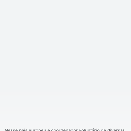
Nesse pais europeu é coordenador voluntário de diversas