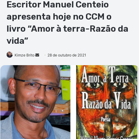
Escritor Manuel Centeio
apresenta hoje no CCM o
livro “Amor à terra-Razão da
vida”
Mande
Kimze Brito
28 de outubro de 2021
um
e-
mail