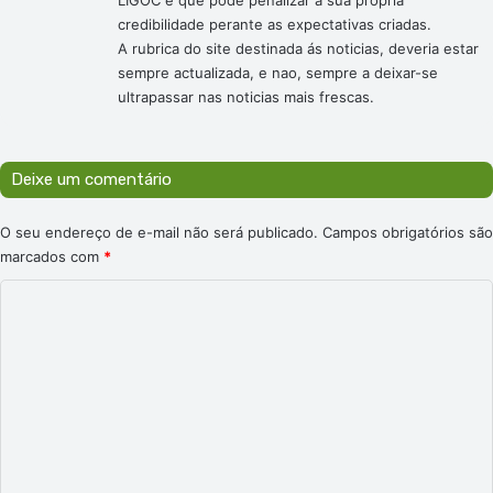
LIGOC e que pode penalizar a sua própria
credibilidade perante as expectativas criadas.
A rubrica do site destinada ás noticias, deveria estar
sempre actualizada, e nao, sempre a deixar-se
ultrapassar nas noticias mais frescas.
Deixe um comentário
O seu endereço de e-mail não será publicado.
Campos obrigatórios são
marcados com
*
C
o
m
e
n
t