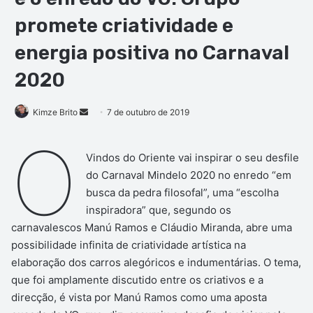
promete criatividade e
energia positiva no Carnaval
2020
Mande
Kimze Brito
7 de outubro de 2019
um
O
e-
Vindos do Oriente vai inspirar o seu desfile
mail
do Carnaval Mindelo 2020 no enredo “em
busca da pedra filosofal”, uma “escolha
inspiradora” que, segundo os
carnavalescos Manú Ramos e Cláudio Miranda, abre uma
possibilidade infinita de criatividade artística na
elaboração dos carros alegóricos e indumentárias. O tema,
que foi amplamente discutido entre os criativos e a
direcção, é vista por Manú Ramos como uma aposta