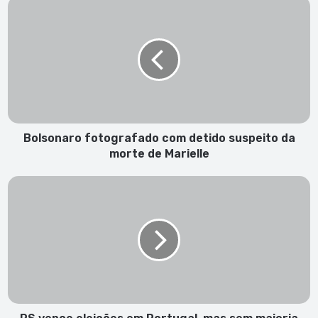
Bolsonaro
fotografado
com
detido
suspeito
da
morte
de
Marielle
Bolsonaro fotografado com detido suspeito da
morte de Marielle
PS
vence
eleições
em
Portugal,
mas
sem
maioria
absoluta