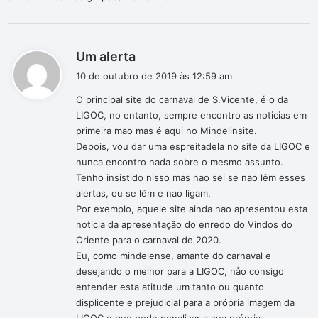
d
Um alerta
i
10 de outubro de 2019 às 12:59 am
s
O principal site do carnaval de S.Vicente, é o da
s
LIGOC, no entanto, sempre encontro as noticias em
e
primeira mao mas é aqui no Mindelinsite.
:
Depois, vou dar uma espreitadela no site da LIGOC e
nunca encontro nada sobre o mesmo assunto.
Tenho insistido nisso mas nao sei se nao lêm esses
alertas, ou se lêm e nao ligam.
Por exemplo, aquele site ainda nao apresentou esta
noticia da apresentação do enredo do Vindos do
Oriente para o carnaval de 2020.
Eu, como mindelense, amante do carnaval e
desejando o melhor para a LIGOC, nåo consigo
entender esta atitude um tanto ou quanto
displicente e prejudicial para a própria imagem da