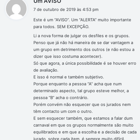
Um AVISO
i
7 de outubro de 2019 às 4:53 pm
s
Este é um “AVISO”. Um “ALERTA” muito importante
s
para todos. SEM EXCEPÇÃO.
e
:
Li a nova forma de julgar os desfiles e os grupos.
Penso que já não há maneira de se dar vantagem a
um grupo em detrimento dos outros (e não estou a
dizer que isso costuma acontecer).
Só que agora, a única possibilidade é se houver erro
de avaliação.
E isso é normal e também subjetivo.
Porque enquanto a pessoa “A” acha que num
determinado aspecto, tal grupo esteve melhor, a
pessoa “B” acha o contrário.
Porém convém não esquecer que os jurados nem
têm contacto um com o outro.
E sem esquecer também, que estamos a falar dum
carnaval em que os grupos normalmente são muito
equilibrados e em que a escolha e a decisão de cada
jurado, sobre cada item, é sempre muito difícil.