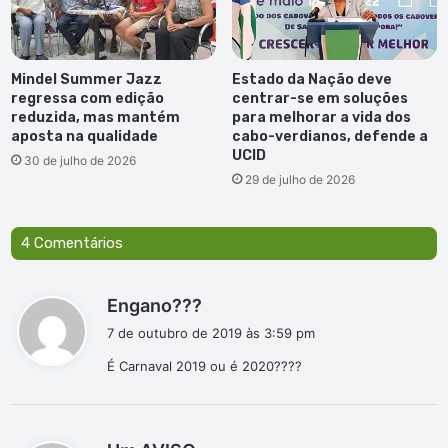
Mindel Summer Jazz
Estado da Nação deve
regressa com edição
centrar-se em soluções
reduzida, mas mantém
para melhorar a vida dos
aposta na qualidade
cabo-verdianos, defende a
UCID
30 de julho de 2026
29 de julho de 2026
4 Comentários
d
Engano???
i
7 de outubro de 2019 às 3:59 pm
s
É Carnaval 2019 ou é 2020????
s
e
:
d