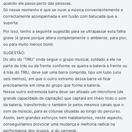
quando ela passa perto das pessoas.
Só nesse momento é que se ouve a música convenientemente e
correctamente acompanhada e em fusão com batucada que a
suporta.
Por isso, tenho a seguinte sugestão para se ultrapassar esta falha
grave (é grave porque altera completamente o ambiente, para pior,
ou para muito menos bom):
SUGESTÃO:
Do alto do “TRIU” onde segue o grupo musical, soldado a ele na
parte de trás ou da frente conforme se queira a bateria à frente ou
à trás do TRIU, deve sair uma barra comprida, tipo um tubo (uns
seis metros), em que o outro extremo dessa barra vá ficar
precisamente em cima do grupo que forma a bateria.
Nesse outro extremoda barra deve ser afixado um microfone (de
grande capacidade de captação) que captará em cheio todo o som
da bateria, transferindo-o também (e pelos mesmos canais que o
som da música), para as colunas situadas ao longo do percurso.
Assim, sem grandes esforços nem malabarismos, neste aspecto,
conseguiríamos provocar uma mudança e melhoria radical na
performance dos grupos, e do carnaval..