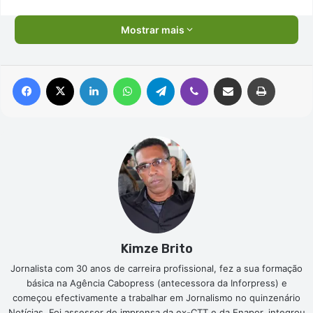
Mostrar mais
Facebook
X
Linkedin
WhatsApp
Telegram
Viber
Compartilhar via e-mail
Imprimir
Kimze Brito
Jornalista com 30 anos de carreira profissional, fez a sua formação
básica na Agência Cabopress (antecessora da Inforpress) e
começou efectivamente a trabalhar em Jornalismo no quinzenário
Notícias. Foi assessor de imprensa da ex-CTT e da Enapor, integrou