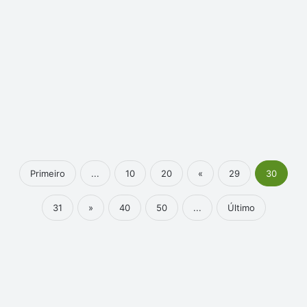
Primeiro
...
10
20
«
29
30
31
»
40
50
...
Último