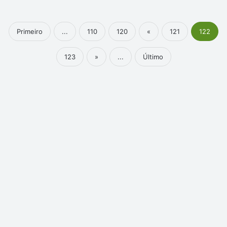
Primeiro
...
110
120
«
121
122
123
»
...
Último