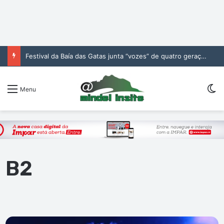
Festival da Baía das Gatas junta “vozes” de quatro gerações da música cabo-verdiana na segunda noite
S
Menu
B2