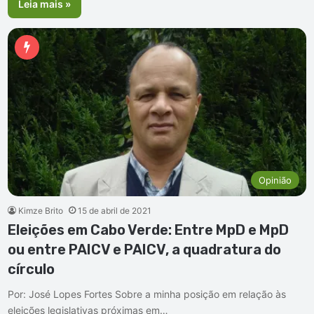
Leia mais »
Opinião
Kimze Brito
15 de abril de 2021
Eleições em Cabo Verde: Entre MpD e MpD
ou entre PAICV e PAICV, a quadratura do
círculo
Por: José Lopes Fortes Sobre a minha posição em relação às
eleições legislativas próximas em…