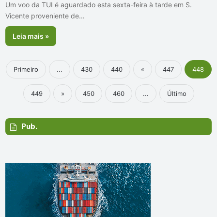
Um voo da TUI é aguardado esta sexta-feira à tarde em S.
Vicente proveniente de…
Leia mais »
Primeiro
...
430
440
«
447
448
449
»
450
460
...
Último
Pub.