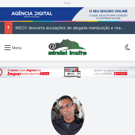
Pub.
INECV descarta acusações de alegada manipulção e reafirma independência e rigor das estatísticas oficiais
S
Menu