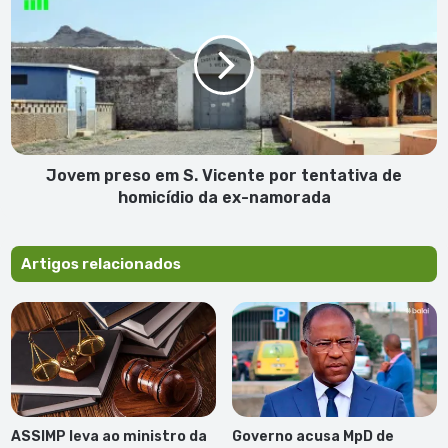
preso
em
S.
Vicente
por
tentativa
de
homicídio
da
Jovem preso em S. Vicente por tentativa de
ex-
homicídio da ex-namorada
namorada
Artigos relacionados
ASSIMP leva ao ministro da
Governo acusa MpD de