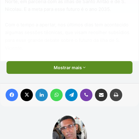
Norte, em parceria com as ilhas de Santo Antão e de S.
Nicolau. E a meta para esse futuro é o ano 2035.
Com o tempo a apertar, nos últimos dias tem acontecido
algumas sessões técnicas, que visam recolher subsídios
para esse grande debate sobre o futuro da ilha de S.
Vicente.
Mostrar mais
Facebook
X
Linkedin
WhatsApp
Telegram
Viber
Compartilhar via e-mail
Imprimir