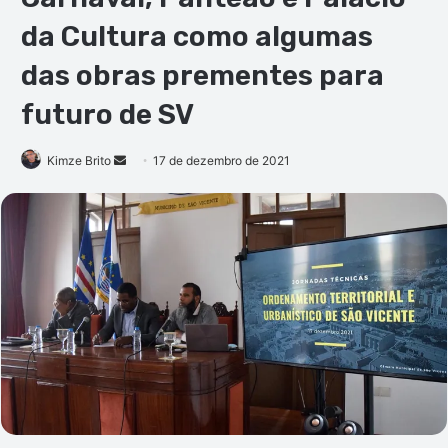
da Cultura como algumas
das obras prementes para
futuro de SV
Mande
Kimze Brito
17 de dezembro de 2021
um
e-
mail