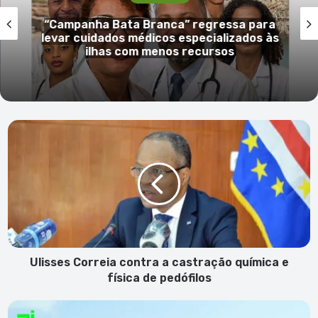
Atualidade
 para
Elton Santos nomeado diretor naci
dos às
adjunto da Polícia Judiciária
Ulisses
Correia
contra
a
castração
química
e
física
de
pedófilos
Ulisses Correia contra a castração química e
física de pedófilos
Jovem