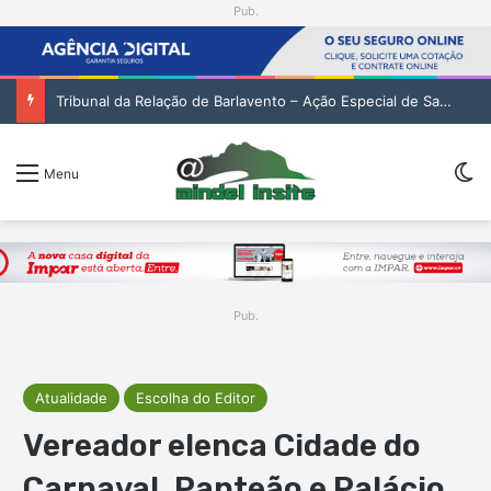
Pub.
Tribunal da Relação de Barlavento – Ação Especial de Sandra Helena Monteiro Lima (2. pub)
Sw
Menu
Pub.
Atualidade
Escolha do Editor
Vereador elenca Cidade do
Carnaval, Panteão e Palácio