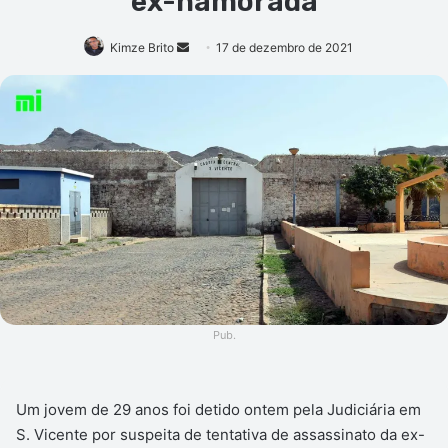
ex-namorada
Mande
Kimze Brito
17 de dezembro de 2021
um
e-
mail
Pub.
Um jovem de 29 anos foi detido ontem pela Judiciária em
S. Vicente por suspeita de tentativa de assassinato da ex-