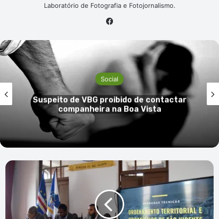
Laboratório de Fotografia e Fotojornalismo.
Facebook
Social
Suspeito de VBG proibido de contactar
companheira na Boa Vista
Vereador
elenca
Cidade
do
Carnaval,
Panteão