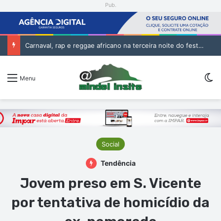
Pub.
Batuque conquista Campeonato Nacional Sub-19 com golo de Erickson no prolongamento
Sw
Menu
Social
Tendência
Jovem preso em S. Vicente
por tentativa de homicídio da