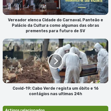
e
Palácio
da
Cultura
Vereador elenca Cidade do Carnaval, Panteão e
como
Palácio da Cultura como algumas das obras
algumas
prementes para futuro de SV
das
obras
Covid-
prementes
19:
para
Cabo
futuro
Verde
de
regista
SV
um
óbito
e
16
contágios
Covid-19: Cabo Verde regista um óbito e 16
nas
contágios nas ultimas 24h
ultimas
24h
Artigos relacionados