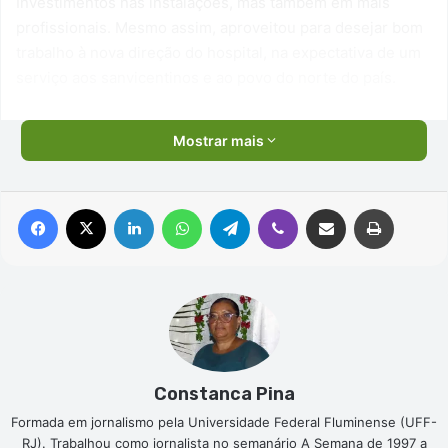
Investimentos nas instalações, mas também em mais
profissionais. Mesmo assim, aproveitou para desejar bom
trabalho à nova direção do hospital, na expectativa de um
serviço aos sanvicentinos e ao povo do norte do país.
Mostrar mais
Facebook
X
Linkedin
WhatsApp
Telegram
Viber
Compartilhar via e-mail
Imprimir
Constanca Pina
Formada em jornalismo pela Universidade Federal Fluminense (UFF-
RJ). Trabalhou como jornalista no semanário A Semana de 1997 a