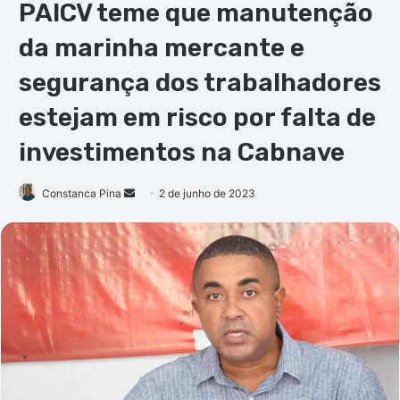
PAICV teme que manutenção
da marinha mercante e
segurança dos trabalhadores
estejam em risco por falta de
investimentos na Cabnave
Mande
Constanca Pina
2 de junho de 2023
um
e-
mail