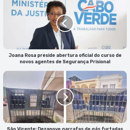
Rosa
preside
abertura
oficial
do
curso
de
novos
agentes
Joana Rosa preside abertura oficial do curso de
de
novos agentes de Segurança Prisional
Segurança
Prisional
São
Vicente:
Dezanove
garrafas
de
gás
furtadas
em
frente
de
São Vicente: Dezanove garrafas de gás furtadas