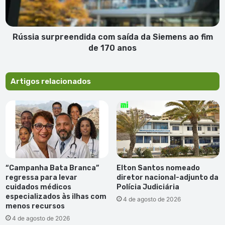
ao
fim
de
170
Rússia surpreendida com saída da Siemens ao fim
anos
de 170 anos
Artigos relacionados
“Campanha Bata Branca”
Elton Santos nomeado
regressa para levar
diretor nacional-adjunto da
cuidados médicos
Polícia Judiciária
especializados às ilhas com
4 de agosto de 2026
menos recursos
4 de agosto de 2026