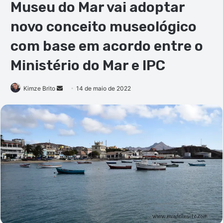
Museu do Mar vai adoptar
novo conceito museológico
com base em acordo entre o
Ministério do Mar e IPC
Mande
Kimze Brito
14 de maio de 2022
um
e-
mail