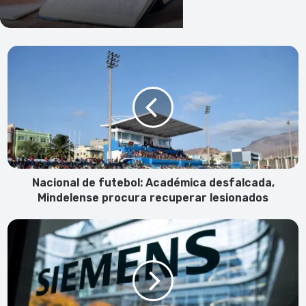
Nacional
de
futebol:
Académica
desfalcada,
Mindelense
procura
recuperar
lesionados
Nacional de futebol: Académica desfalcada,
Mindelense procura recuperar lesionados
Rússia
surpreendida
com
saída
da
Siemens