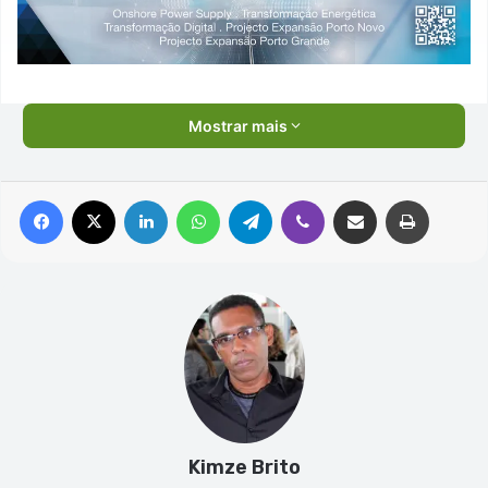
Mostrar mais
Facebook
X
Linkedin
WhatsApp
Telegram
Viber
Compartilhar via e-mail
Imprimir
Kimze Brito