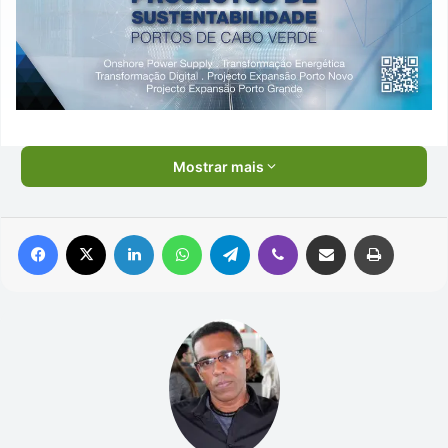
Mostrar mais
Facebook
X
Linkedin
WhatsApp
Telegram
Viber
Compartilhar via e-mail
Imprimir