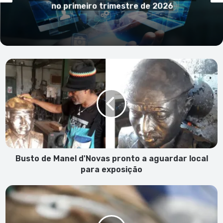
manipulção e reafirma independênc
rigor das estatísticas oficiais
Busto
de
Manel
d'Novas
pronto
a
aguardar
local
para
exposição
Busto de Manel d'Novas pronto a aguardar local
para exposição
Covid-
19:
Número
de