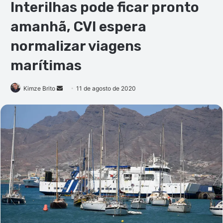
Interilhas pode ficar pronto
amanhã, CVI espera
normalizar viagens
marítimas
Mande
Kimze Brito
11 de agosto de 2020
um
e-
mail