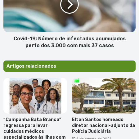
infectados
acumulados
perto
dos
3.000
com
Covid-19: Número de infectados acumulados
mais
perto dos 3.000 com mais 37 casos
37
casos
Artigos relacionados
“Campanha Bata Branca”
Elton Santos nomeado
regressa para levar
diretor nacional-adjunto da
cuidados médicos
Polícia Judiciária
especializados às ilhas com
4 de agosto de 2026