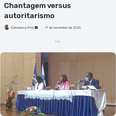
Chantagem versus
autoritarismo
Mande
Constanca Pina
17 de novembro de 2020
um
e-
Pub.
mail