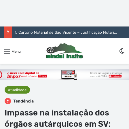
1. Cartório Notarial de São Vicente – Justificação Notarial de Raquel Helena de Oliveira (2. pub)
Sw
Menu
Atualidade
Tendência
Impasse na instalação dos
órgãos autárquicos em SV: