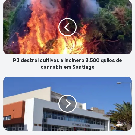
PJ
destrói
cultivos
e
incinera
3.500
quilos
de
cannabis
em
PJ destrói cultivos e incinera 3.500 quilos de
Santiago
cannabis em Santiago
Covid-
19:
Activos
"caem"
para
40
em
SV
e