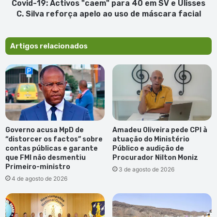
Ulisses
Covid-19: Activos "caem" para 40 em SV e Ulisses
C.
C. Silva reforça apelo ao uso de máscara facial
Silva
reforça
apelo
Artigos relacionados
ao
uso
de
máscara
facial
Governo acusa MpD de
Amadeu Oliveira pede CPI à
“distorcer os factos” sobre
atuação do Ministério
contas públicas e garante
Público e audição de
que FMI não desmentiu
Procurador Nilton Moniz
Primeiro-ministro
3 de agosto de 2026
4 de agosto de 2026