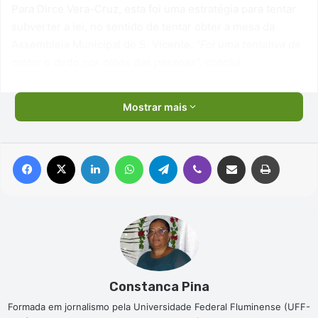
Para Dirce Vera-Cruz, esta foi uma estratégia para tentar
subverter a lei, no sentido de tentar obter a mesa da
Assembleia Municipal de S. Vicente.
“Foi uma tentativa de
meter o dedo nos olhos das pessoas”,
conclui.
Mostrar mais
Facebook
X
Linkedin
WhatsApp
Telegram
Viber
Compartilhar via e-mail
Imprimir
Constanca Pina
Formada em jornalismo pela Universidade Federal Fluminense (UFF-