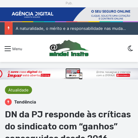
Pub.
A naturalidade, o mérito e a responsabilidade nas mudanças na Administração Pública
Sw
Menu
Atualidade
Tendência
DN da PJ responde às críticas
do sindicato com “ganhos”