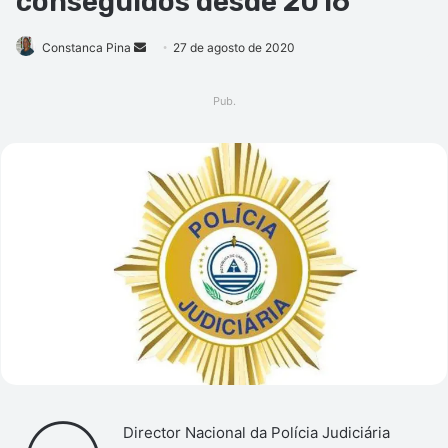
conseguidos desde 2016
Mande
Constanca Pina
27 de agosto de 2020
um
e-
Pub.
mail
Director Nacional da Polícia Judiciária