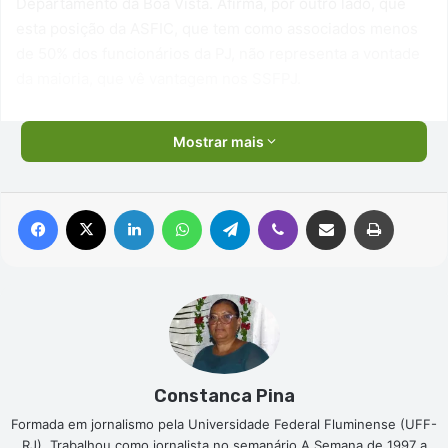
Departamento da Boa Vista. Afirma, por outro lado, que
esta posição da ASFIC, que tem como associados menos
de 50% dos funcionários da PJ, não representa a vontade
da maioria, que vê vantagem nos SSFPJ.
Mostrar mais
Facebook
X
Linkedin
WhatsApp
Telegram
Viber
Compartilhar via e-mail
Imprimir
Constanca Pina
Formada em jornalismo pela Universidade Federal Fluminense (UFF-
RJ). Trabalhou como jornalista no semanário A Semana de 1997 a