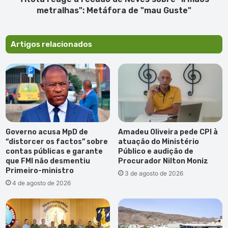
de
metralhas": Metáfora de "mau Guste"
"mau
Guste"
Artigos relacionados
Governo acusa MpD de
Amadeu Oliveira pede CPI à
“distorcer os factos” sobre
atuação do Ministério
contas públicas e garante
Público e audição de
que FMI não desmentiu
Procurador Nilton Moniz
Primeiro-ministro
3 de agosto de 2026
4 de agosto de 2026