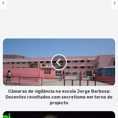
Câmaras
de
vigilância
na
escola
Jorge
Barbosa:
Docentes
revoltados
com
Câmaras de vigilância na escola Jorge Barbosa:
secretismo
Docentes revoltados com secretismo em torno do
em
projecto
torno
do
CVT