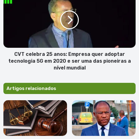
projecto
celebra
25
anos:
Empresa
quer
adoptar
tecnologia
5G
em
CVT celebra 25 anos: Empresa quer adoptar
2020
tecnologia 5G em 2020 e ser uma das pioneiras a
e
nível mundial
ser
uma
das
Artigos relacionados
pioneiras
a
nível
mundial