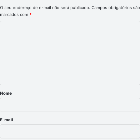
O seu endereço de e-mail não será publicado.
Campos obrigatórios são
marcados com
*
C
o
m
e
n
t
á
r
Nome
i
o
*
E-mail