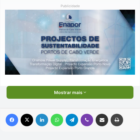
Publicidade
Mostrar mais
Facebook
X
Linkedin
WhatsApp
Telegram
Viber
Compartilhar via e-mail
Imprimir