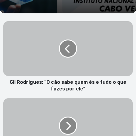
Gil
Rodrigues:
"O
cão
sabe
quem
és
e
tudo
o
Gil Rodrigues: "O cão sabe quem és e tudo o que
que
fazes por ele"
fazes
por
João
ele"
Branco:
“Assumir-
me
como
cabeça-