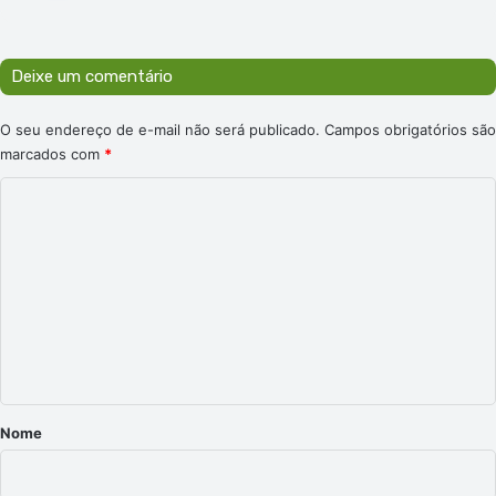
e
:
Deixe um comentário
O seu endereço de e-mail não será publicado.
Campos obrigatórios são
marcados com
*
C
o
m
e
n
t
á
r
Nome
i
o