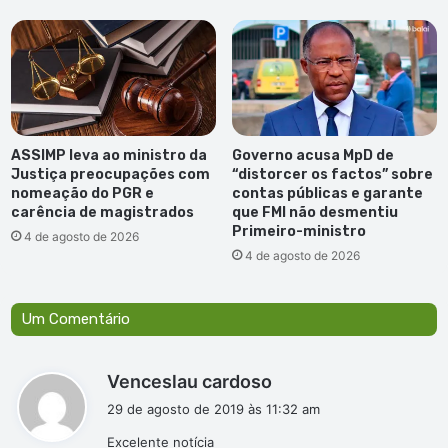
ASSIMP leva ao ministro da
Governo acusa MpD de
Justiça preocupações com
“distorcer os factos” sobre
nomeação do PGR e
contas públicas e garante
carência de magistrados
que FMI não desmentiu
Primeiro-ministro
4 de agosto de 2026
4 de agosto de 2026
Um Comentário
d
Venceslau cardoso
i
29 de agosto de 2019 às 11:32 am
s
Excelente notícia
s