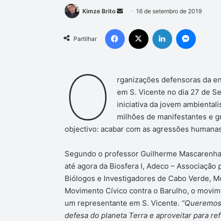
Mande
Kimze Brito
16 de setembro de 2019
um
Facebook
X
Linkedin
Messen
e-
Partilhar
mail
O
rganizações defensoras da en
em S. Vicente no dia 27 de S
iniciativa da jovem ambienta
milhões de manifestantes e g
objectivo: acabar com as agressões humanas 
Segundo o professor Guilherme Mascarenhas
até agora da Biosfera I, Adeco – Associação
Biólogos e Investigadores de Cabo Verde, M
Movimento Cívico contra o Barulho, o movime
um representante em S. Vicente.
“Queremos 
defesa do planeta Terra e aproveitar para re