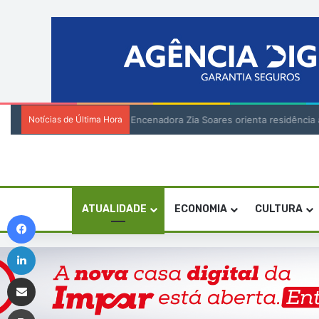
Notícias de Última Hora
Encenadora Zia Soares orienta residênci
ATUALIDADE
ECONOMIA
CULTURA
Facebook
Linkedin
Compartilhar via e-mail
Imprimir