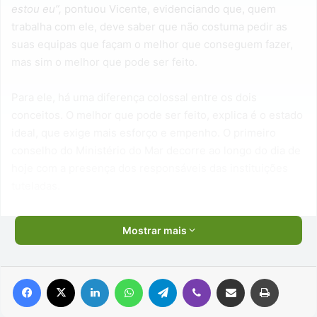
estou eu”,
pontuou Vicente, evidenciando que, quem
trabalha com ele, deve saber que não costuma pedir as
suas equipas que façam o melhor que conseguem fazer,
mas sim o melhor que pode ser feito.
Para ele, há uma diferença colossal entre os dois
conceitos. O melhor que pode ser feito, explica é o estado
ideal, que exige mais esforço e empenho. O primeiro
conselho do Ministério do Mar decorre ao longo do dia de
hoje com a presença dos responsáveis das instituições
tuteladas.
Mostrar mais
Facebook
X
Linkedin
WhatsApp
Telegram
Viber
Compartilhar via e-mail
Imprimir