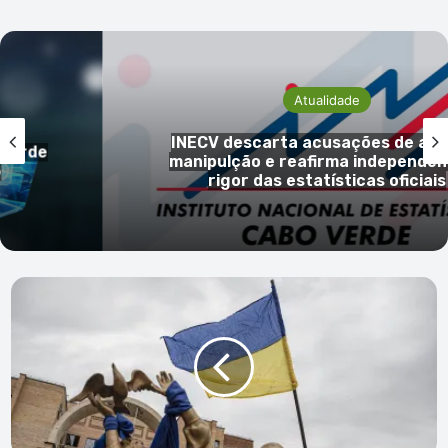
Atualidade
INECV descarta acusações de ale
 Verde
manipulção e reafirma independênc
rigor das estatísticas oficiais
Ucrânia
anuncia
recuperação
de
20
povoações
nas
últimas