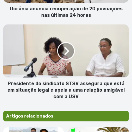
24
horas
Ucrânia anuncia recuperação de 20 povoações
nas últimas 24 horas
Presidente
do
sindicato
STSV
assegura
que
está
em
situação
legal
Presidente do sindicato STSV assegura que está
e
em situação legal e apela a uma relação amigável
apela
com a USV
a
uma
relação
Artigos relacionados
amigável
com