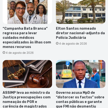
a
USV
“Campanha Bata Branca”
Elton Santos nomeado
regressa para levar
diretor nacional-adjunto da
cuidados médicos
Polícia Judiciária
especializados às ilhas com
4 de agosto de 2026
menos recursos
4 de agosto de 2026
ASSIMP leva ao ministro da
Governo acusa MpD de
Justiça preocupações com
“distorcer os factos” sobre
nomeação do PGR e
contas públicas e garante
carência de magistrados
que FMI não desmentiu