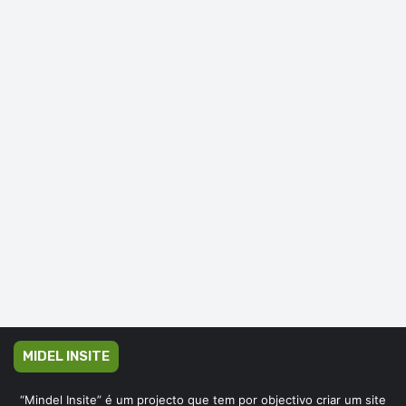
MIDEL INSITE
“Mindel Insite” é um projecto que tem por objectivo criar um site