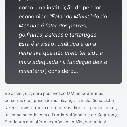
como uma instituição de pendor
económico.
“Falar do Ministério do
Mar não é falar dos peixes,
golfinhos, baleias e tartarugas.
Esta é a visão românica e uma
narrativa que não creio ter sido a
mais adequada na fundação deste
ministério”,
considerou.
Só assim, diz, será possível ao MM empoderar as
peixeiras e os pescadores, alcançar a inclusão social e
fazer a transferência de recursos directos para o sector,
tal como sucede com o Fundo Autónomo e de Segurança.
Sendo um ministério económico, o MM, segundo A.