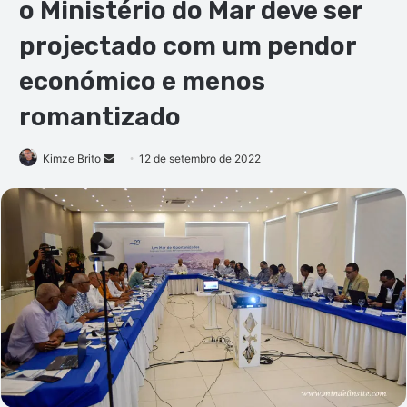
o Ministério do Mar deve ser
projectado com um pendor
económico e menos
romantizado
Mande
Kimze Brito
12 de setembro de 2022
um
e-
mail