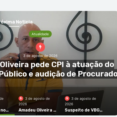
róxima Noticia
Social
3 de agosto de 2026
 de VBG proibido de contactar
mpanheira na Boa Vista
de
3 de agosto de
3 de agosto de
2026
2026
Elton Santos nomeado diretor nacional-adjunto da Polícia Judiciária
Amadeu Oliveira pede CPI à atuação do Ministério Público e audição de Procurador Nilton Moniz
Suspeito de VBG proibido de contactar companheira na Boa Vista