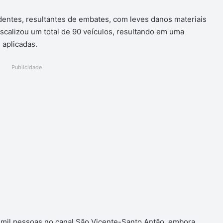
identes, resultantes de embates, com leves danos materiais
fiscalizou um total de 90 veículos, resultando em uma
 aplicadas.
Publicidade
mil pessoas no canal São Vicente-Santo Antão, embora