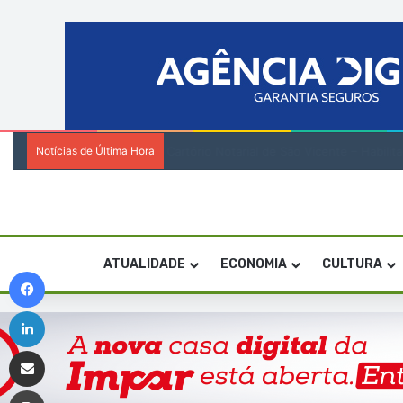
Notícias de Última Hora
Novos Conselhos de Administração da EC
ATUALIDADE
ECONOMIA
CULTURA
Facebook
Linkedin
Compartilhar via e-mail
Imprimir