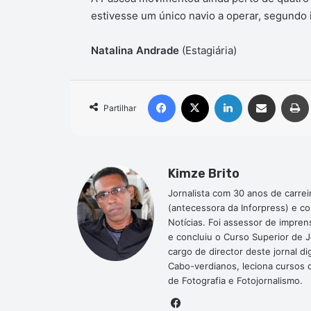
estivesse um único navio a operar, segundo i
Natalina Andrade
(Estagiária)
Facebook
X
Linkedin
Compartilhar via e-mail
Partilhar
Kimze Brito
Jornalista com 30 anos de carrei
(antecessora da Inforpress) e c
Notícias. Foi assessor de impre
e concluiu o Curso Superior de 
cargo de director deste jornal 
Cabo-verdianos, leciona cursos de
de Fotografia e Fotojornalismo.
Facebook