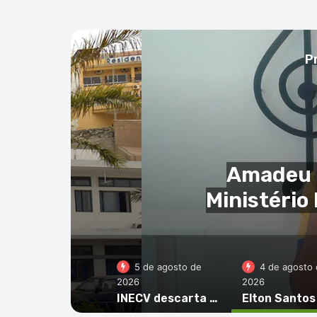
P
ção do
Suspeito
ocurador
co
5 de agosto de
4 de agosto 
2026
2026
INECV descarta acusações de alegada manipulção e reafirma independência e rigor das estatísticas oficiais