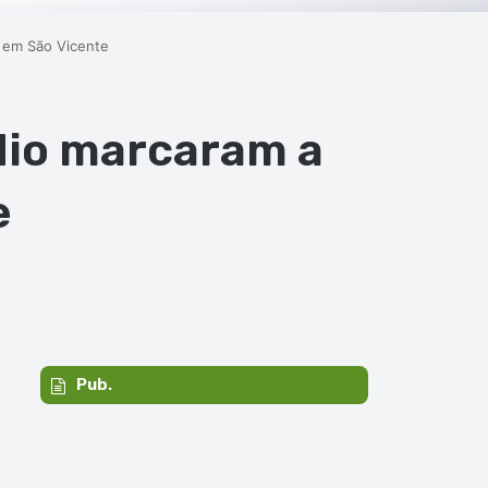
 em São Vicente
dio marcaram a
e
Pub.