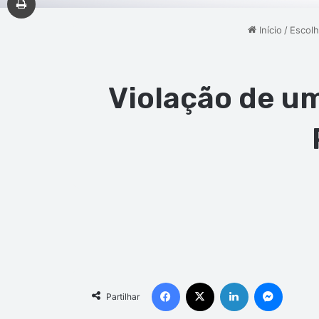
Início
/
Escolh
Violação de u
Facebook
X
Linkedin
Messen
Partilhar