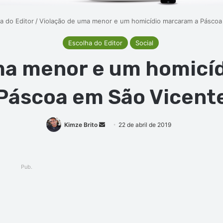
a do Editor
/
Violação de uma menor e um homicídio marcaram a Páscoa
Escolha do Editor
Social
ma menor e um homicí
Páscoa em São Vicent
Mande
Kimze Brito
22 de abril de 2019
um
e-
mail
Pub.
ger