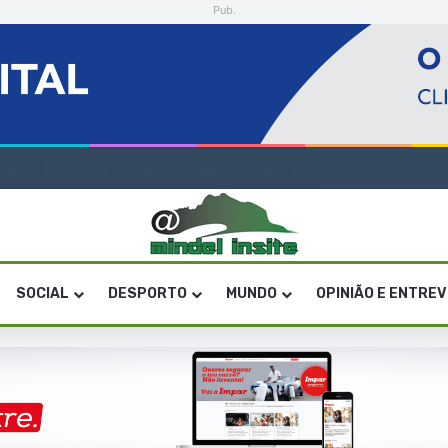
Pub.
V e ICV tomam posse para reforçar gestão das infraestruturas
SOCIAL
DESPORTO
MUNDO
OPINIÃO E ENTRE